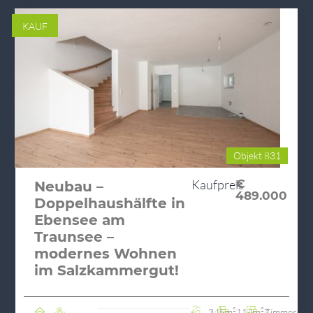
KAUF
Objekt 831
Kaufpreis
€
Neubau –
489.000
Doppelhaushälfte in
Ebensee am
Traunsee –
modernes Wohnen
im Salzkammergut!
345m²
114m²
4 Zimmer