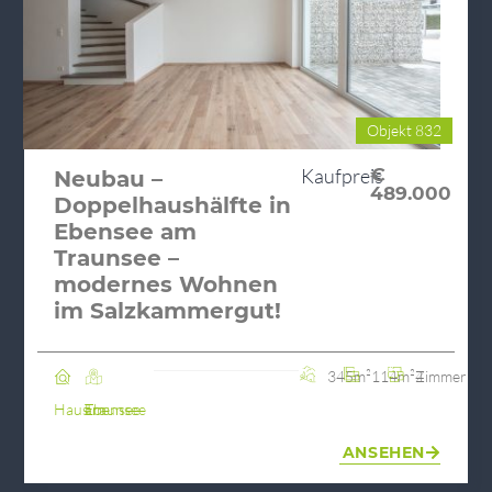
Objekt 832
Kaufpreis
€
Neubau –
489.000
Doppelhaushälfte in
Ebensee am
Traunsee –
modernes Wohnen
im Salzkammergut!
345m²
114m²
4 Zimmer
Haus
Ebensee am Traunsee
ANSEHEN