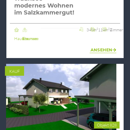
modernes Wohnen
im Salzkammergut!
345m²
114m²
4 Zimmer
Haus
Ebensee am Traunsee
ANSEHEN
KAUF
Objekt 828