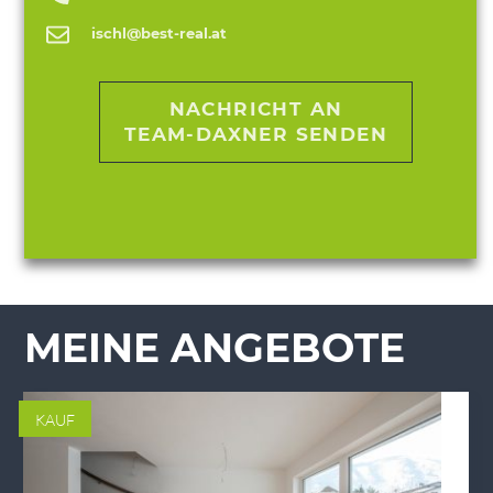
ischl@best-real.at
NACHRICHT AN
TEAM-DAXNER SENDEN
MEINE ANGEBOTE
KAUF