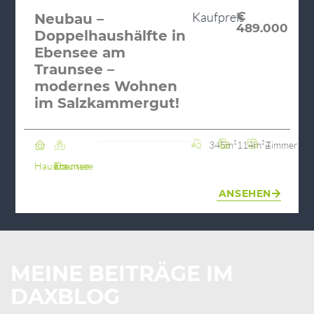
Kaufpreis
€
Neubau –
489.000
Doppelhaushälfte in
Ebensee am
Traunsee –
modernes Wohnen
im Salzkammergut!
345m²
114m²
4 Zimmer
Haus
Ebensee am Traunsee
ANSEHEN
MEINE BEITRÄGE IM
DAXBLOG