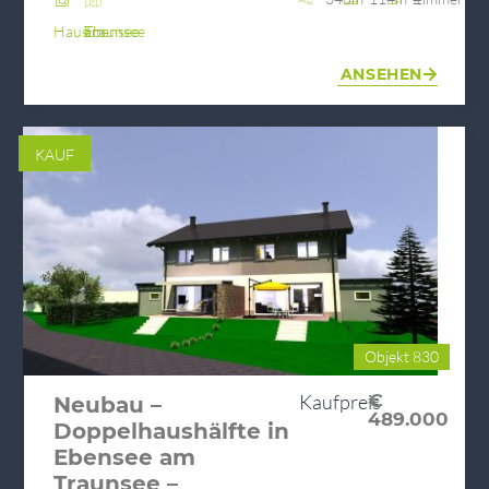
Haus
Ebensee am Traunsee
ANSEHEN
KAUF
Objekt 830
Kaufpreis
€
Neubau –
489.000
Doppelhaushälfte in
Ebensee am
Traunsee –