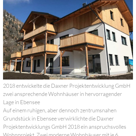
2018 entwickelte die Daxner Projektentwicklung GmbH
zwei ansprechende Wohnhäuser in hervorragender
Lage in Ebensee
Auf einem ruhigen, aber dennoch zentrumsnahen
Grundstück in Ebensee verwirklichte die Daxner
Projektentwicklungs GmbH 2018 ein anspruchsvolles
Wohnprojekt. Zwei moderne Wohnhäuser mit je 6