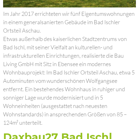
Im Jahr 2017 errichteten wir fünf Eigentumswohnungen
in einem generalsanierten Gebäude im Bad Ischler
Ortsteil Aschau.
Etwas außerhalb des kaiserlichen Stadtzentrums von
Bad Ischl, mit seiner Vielfalt an kulturellen- und
infrastrukturellen Einrichtungen, realisierte die Bau
Living GmbH mit Sitz in Ebensee ein modernes
Wohnbauprojekt: Im Bad Ischler Ortsteil Aschau, etwa 5
Autominuten vom wunderschönen Wolfgangsee
entfernt. Ein bestehendes Wohnhaus in ruhiger und
sonniger Lage wurde modernisiert und in 5
Wohneinheiten (ausgestattet nach neuesten
Wohnstandards) in ansprechenden Größen von 85 –
124m² unterteilt.
Daxbau27 Bad Ischl