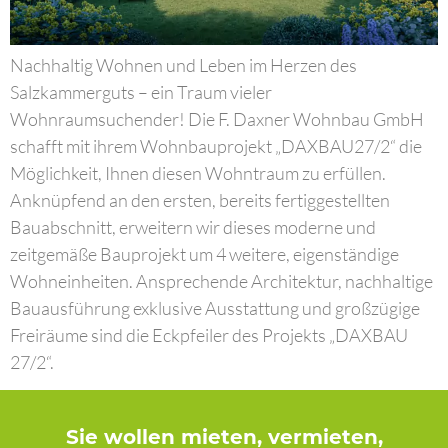
Nachhaltig Wohnen und Leben im Herzen des
Salzkammerguts – ein Traum vieler
Wohnraumsuchender! Die F. Daxner Wohnbau GmbH
schafft mit ihrem Wohnbauprojekt „DAXBAU27/2“ die
Möglichkeit, Ihnen diesen Wohntraum zu erfüllen.
Anknüpfend an den ersten, bereits fertiggestellten
Bauabschnitt, erweitern wir dieses moderne und
zeitgemäße Bauprojekt um 4 weitere, eigenständige
Wohneinheiten. Ansprechende Architektur, nachhaltige
Bauausführung exklusive Ausstattung und großzügige
Freiräume sind die Eckpfeiler des Projekts „DAXBAU
27/2“.
Sie wollen mieten, vermieten,