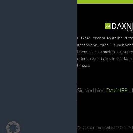
Daxner Immobilien ist Ihr Part
geht Wohnungen, Häuser oder
Immobilien zu mieten, zu kaufe
oder zu verkaufen. Im Salzka
hinaus.
Sie sind hier:
DAXNER
»
© Daxner Immobilien 2026 | Al