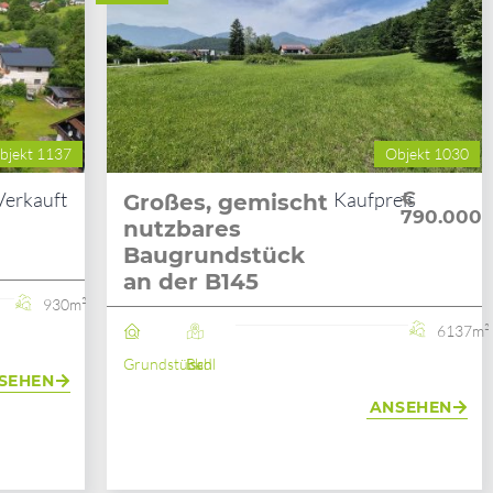
bjekt 1137
Objekt 1030
Verkauft
Kaufpreis
€
Großes, gemischt
790.000
nutzbares
Baugrundstück
an der B145
930m²
6137m²
Grundstück
Bad Ischl
SEHEN
ANSEHEN