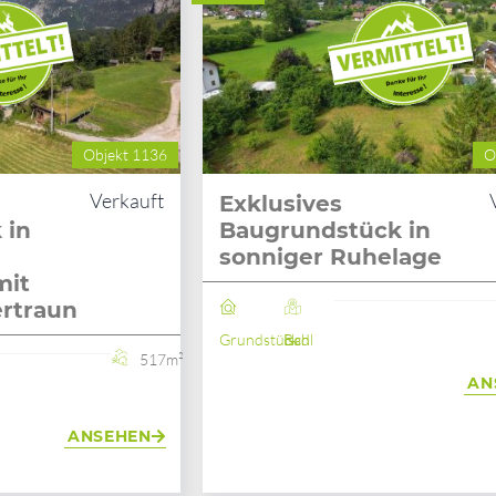
Objekt 1136
O
Verkauft
Exklusives
 in
Baugrundstück in
sonniger Ruhelage
mit
ertraun
Grundstück
Bad Ischl
517m²
AN
ANSEHEN