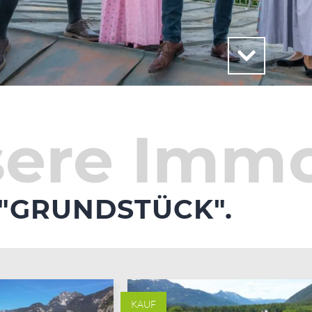
ere Immo
 "GRUNDSTÜCK".
KAUF