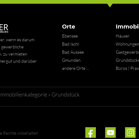
Orte
Immobil
Ebensee
Häuser
ner, wenn es darum
Bad Ischl
Wohnunge
 gewerbliche
Bad Aussee
Gastgewerb
n, zu vermieten
Gmunden
Grundstück
mmergut und darüber
andere Orte ...
Büros | Pra
Immobilienkategorie
»
Grundstück
le Rechte vobehalten