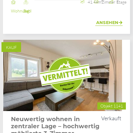
41.44m²
2 Zimmer
1. Etage
Wohnung
Bad Ischl
ANSEHEN
KAUF
Objekt 1141
Verkauft
Neuwertig wohnen in
zentraler Lage – hochwertig