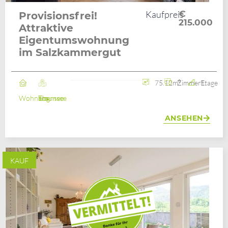
Kaufpreis
€
Provisionsfrei!
215.000
Attraktive
Eigentumswohnung
im Salzkammergut
75.12m²
2 Zimmer
1. Etage
Wohnung
Ebensee am Traunsee
ANSEHEN
KAUF