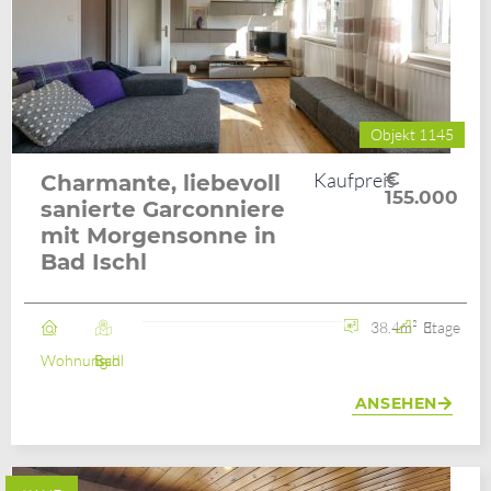
Objekt 1145
Kaufpreis
€
Charmante, liebevoll
155.000
sanierte Garconniere
mit Morgensonne in
Bad Ischl
38.4m²
3. Etage
Wohnung
Bad Ischl
ANSEHEN