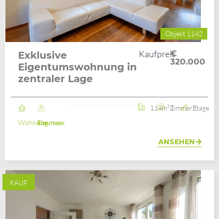
Objekt 1142
Kaufpreis
€
Exklusive
320.000
Eigentumswohnung in
zentraler Lage
114m²
3 Zimmer
2. Etage
Wohnung
Ebensee am Traunsee
ANSEHEN
KAUF