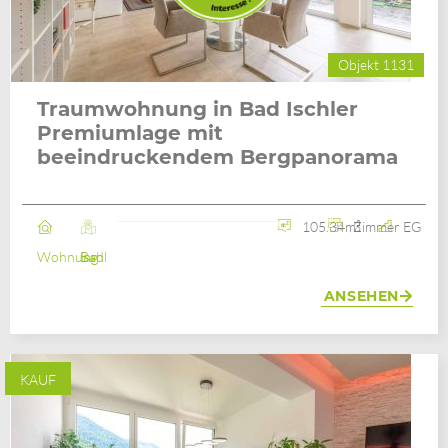
Objekt 1131
Traumwohnung in Bad Ischler
Premiumlage mit
beeindruckendem Bergpanorama
105.34m²
3 Zimmer
EG
Wohnung
Bad Ischl
ANSEHEN
KAUF