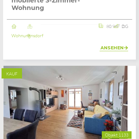
möblierte 3-Zimmer-
Wohnung
80.9m²
2. DG
Wohnung
Pinsdorf
ANSEHEN
KAUF
Objekt 1133