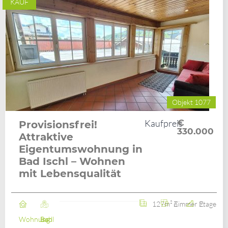
KAUF
Objekt 1077
Kaufpreis
€
Provisionsfrei!
330.000
Attraktive
Eigentumswohnung in
Bad Ischl – Wohnen
mit Lebensqualität
127m²
6 Zimmer
2. Etage
Wohnung
Bad Ischl