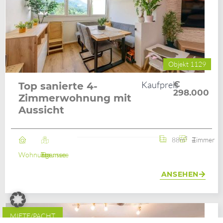
Objekt 1129
Kaufpreis
€
Top sanierte 4-
298.000
Zimmerwohnung mit
Aussicht
88m²
4 Zimmer
Wohnung
Ebensee am Traunsee
ANSEHEN
MIETE/PACHT