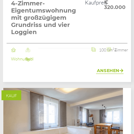
Kaufpreis
€
4-Zimmer-
320.000
Eigentumswohnung
mit großzügigem
Grundriss und vier
Loggien
100.5m²
4 Zimmer
Wohnung
Bad Ischl
ANSEHEN
KAUF