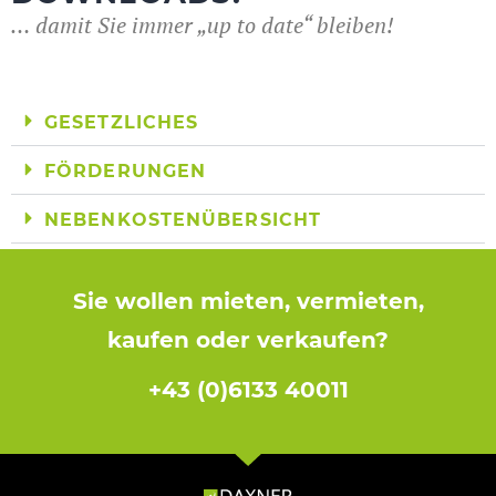
… damit Sie immer „up to date“ bleiben!
GESETZLICHES
FÖRDERUNGEN
NEBENKOSTENÜBERSICHT
Sie wollen mieten, vermieten,
kaufen oder verkaufen?
+43 (0)6133 40011