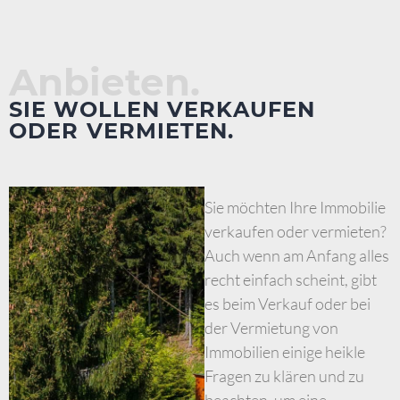
Anbieten.
SIE WOLLEN VERKAUFEN
ODER VERMIETEN.
Sie möchten Ihre Immobilie
verkaufen oder vermieten?
Auch wenn am Anfang alles
recht einfach scheint, gibt
es beim Verkauf oder bei
der Vermietung von
Immobilien einige heikle
Fragen zu klären und zu