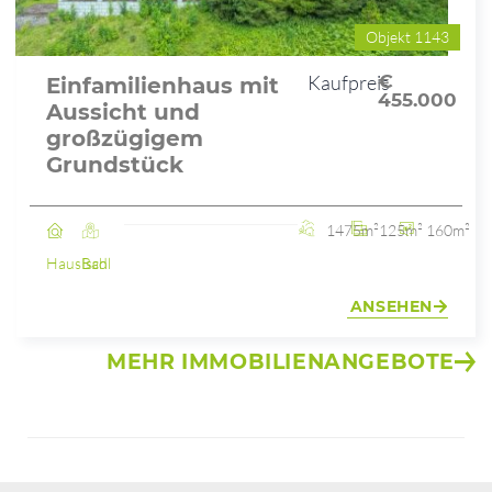
Objekt 1143
Kaufpreis
€
Einfamilienhaus mit
455.000
Aussicht und
großzügigem
Grundstück
1475m²
125m²
160m²
Haus
Bad Ischl
ANSEHEN
MEHR IMMOBILIENANGEBOTE