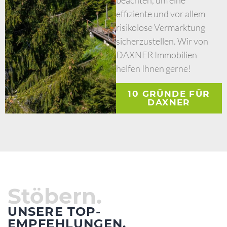
beachten, um eine
effiziente und vor allem
risikolose Vermarktung
sicherzustellen. Wir von
DAXNER Immobilien
helfen Ihnen gerne!
10 GRÜNDE FÜR
DAXNER
Stöbern.
UNSERE TOP-
EMPFEHLUNGEN.