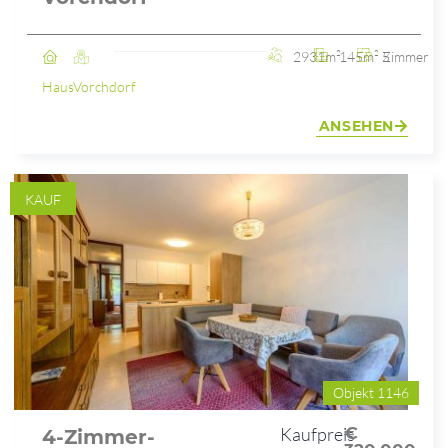
2931m²
145m²
5 Zimmer
Haus
Vorchdorf
ANSEHEN
KAUF
Objekt 1146
Kaufpreis
€
4-Zimmer-