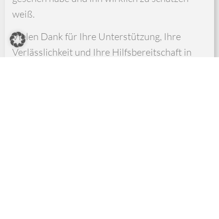
weiß.
Vielen Dank für Ihre Unterstützung, Ihre
Verlässlichkeit und Ihre Hilfsbereitschaft in
einer Situation, die sich zunächst unerwartet
schwierig entwickelt hatte. Es ist beruhigend
zu wissen, dass man sich auf jemanden
verlassen kann, der auch dann engagiert
bleibt, wenn nicht alles nach Plan läuft.
Bitte verstehen Sie meine damalige Reaktion
nicht als mangelnde Wertschätzung. Im
Gegenteil: Ich bin Ihnen für Ihre Hilfe und
Ihren persönlichen Einsatz sehr dankbar. Mit
den besten Grüßen