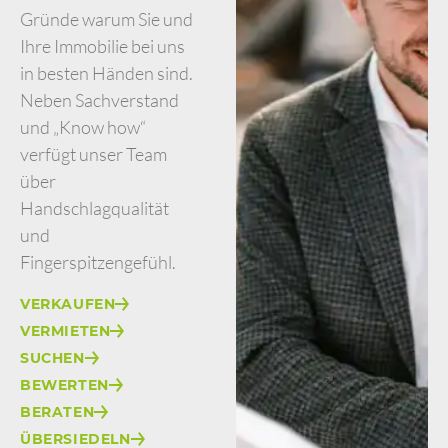
Gründe warum Sie und
Ihre Immobilie bei uns
in besten Händen sind.
Neben Sachverstand
und „Know how“
verfügt unser Team
über
Handschlagqualität
und
Fingerspitzengefühl.
VERKAUFEN
VERMIETEN
SUCHEN
BEWERTEN
BERATEN
ÜBERSIEDELN