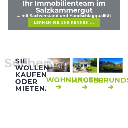
Ihr Immobilienteam im
Salzkammergut
... mit Sachverstand und Handschlagqualität
LERNEN SIE UNS KENNEN ...
Suchen.
SIE
WOLLEN
KAUFEN
WOHNUNGEN
HÄUSER
GRUND
ODER
➔
➔
➔
MIETEN.