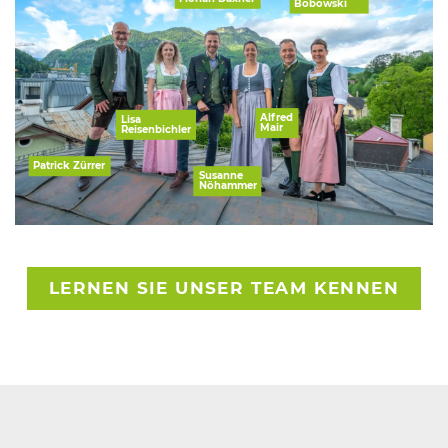
Bobowski
Alfred
Lisa
Mair
Reisenbichler
Patrick Zürrer
Susanne
Nöhammer
LERNEN SIE UNSER TEAM KENNEN