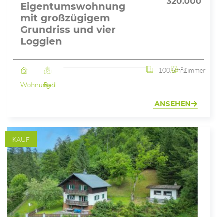
320.000
Eigentumswohnung
mit großzügigem
Grundriss und vier
Loggien
100.5m²
4 Zimmer
Wohnung
Bad Ischl
ANSEHEN
KAUF