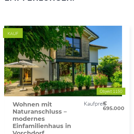
KAUF
Objekt 1150
Kaufpreis
€
Wohnen mit
695.000
Naturanschluss –
modernes
Einfamilienhaus in
Vorchdorf