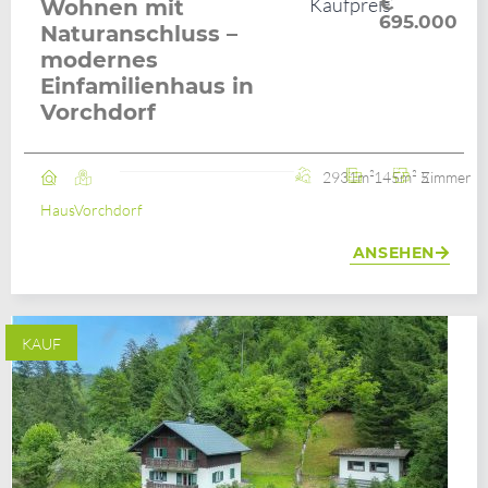
Kaufpreis
€
Wohnen mit
695.000
Naturanschluss –
modernes
Einfamilienhaus in
Vorchdorf
2931m²
145m²
5 Zimmer
Haus
Vorchdorf
ANSEHEN
KAUF