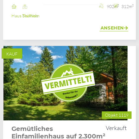
902m²
312m²
Haus
Thalheim bei Wels
ANSEHEN
KAUF
Objekt 1119
Verkauft
Gemütliches
Einfamilienhaus auf 2.300m²