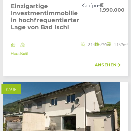
Kaufpreis
€
Einzigartige
1.990.000
Investmentimmobilie
in hochfrequentierter
Lage von Bad Ischl
3140m²
70m²
1167m²
Haus
Bad Ischl
ANSEHEN
KAUF