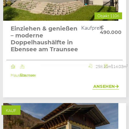
Objekt 1106
Kaufpreis
€
Einziehen & genießen
490.000
– moderne
Doppelhaushälfte in
Ebensee am Traunsee
258.11m²
114.03m²
Haus
Ebensee am Traunsee
ANSEHEN
KAUF