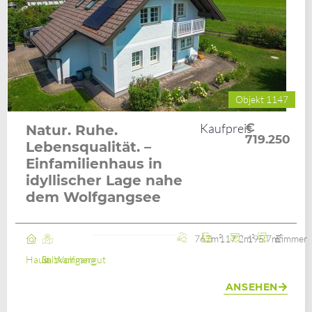
Objekt 1147
Kaufpreis
€
Natur. Ruhe.
719.250
Lebensqualität. –
Einfamilienhaus in
idyllischer Lage nahe
dem Wolfgangsee
762m²
117.2m²
195.7m²
6 Zimmer
Haus
St. Wolfgang im Salzkammergut
ANSEHEN