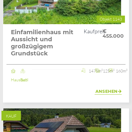
Objekt 1143
Kaufpreis
€
Einfamilienhaus mit
455.000
Aussicht und
großzügigem
Grundstück
1475m²
125m²
160m²
Haus
Bad Ischl
ANSEHEN
KAUF