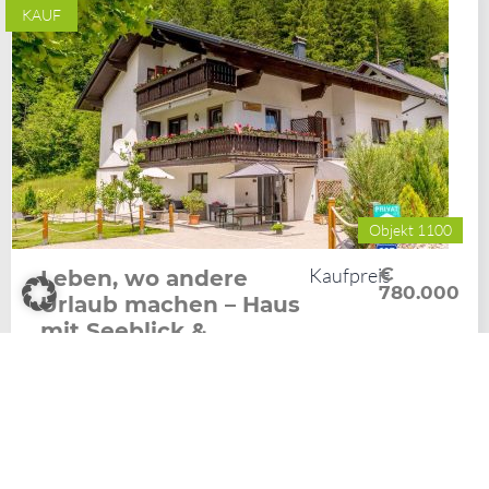
KAUF
Objekt 1100
Kaufpreis
€
Leben, wo andere
780.000
Urlaub machen – Haus
mit Seeblick &
Gästezimmer
614m²
189m²
289m²
Haus
Obertraun