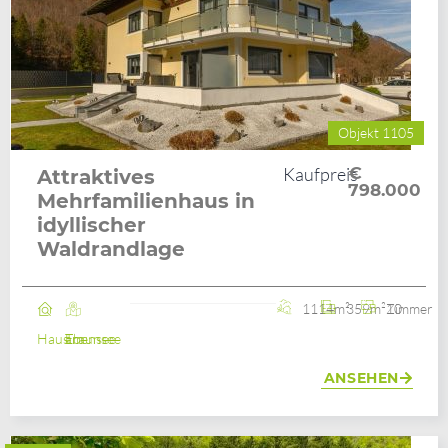
Objekt 1105
Kaufpreis
€
Attraktives
798.000
Mehrfamilienhaus in
idyllischer
Waldrandlage
1114m²
359m²
10 Zimmer
Haus
Ebensee am Traunsee
ANSEHEN