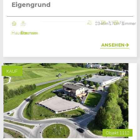
Eigengrund
2346m²
170m²
5 Zimmer
Haus
Ebensee am Traunsee
ANSEHEN
KAUF
Objekt 1112