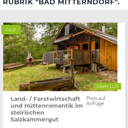
RUBRIK "BAD MITTERNDORF".
KAUF
Objekt 1113
Preis auf
Land- / Forstwirtschaft
Anfrage
und Hüttenromantik im
steirischen
Salzkammergut