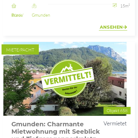
15m²
Büro / Praxis
Gmunden
ANSEHEN
MIETE/PACHT
Objekt 658
Vermietet
Gmunden: Charmante
Mietwohnung mit Seeblick