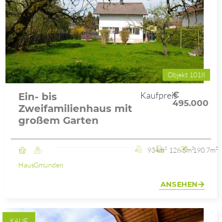
Objekt 1018
Kaufpreis
€
Ein- bis
495.000
Zweifamilienhaus mit
großem Garten
934m²
126.5m²
190.7m²
Haus
Gmunden
ANSEHEN
KAUF