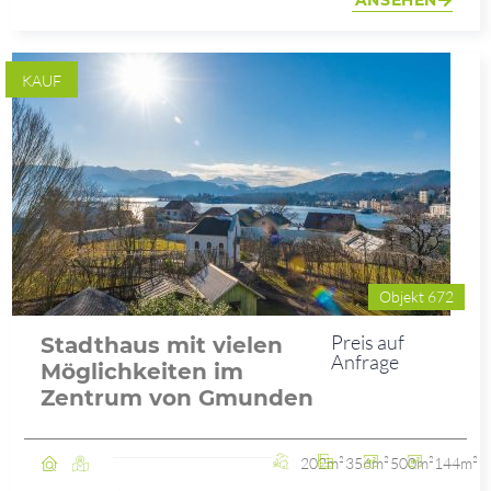
ANSEHEN
KAUF
Objekt 672
Preis auf
Stadthaus mit vielen
Anfrage
Möglichkeiten im
Zentrum von Gmunden
202m²
356m²
500m²
144m²