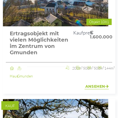
Objekt 1081
Kaufpreis
€
Ertragsobjekt mit
1.600.000
vielen Möglichkeiten
im Zentrum von
Gmunden
202m²
500m²
500m²
144m²
Haus
Gmunden
ANSEHEN
KAUF