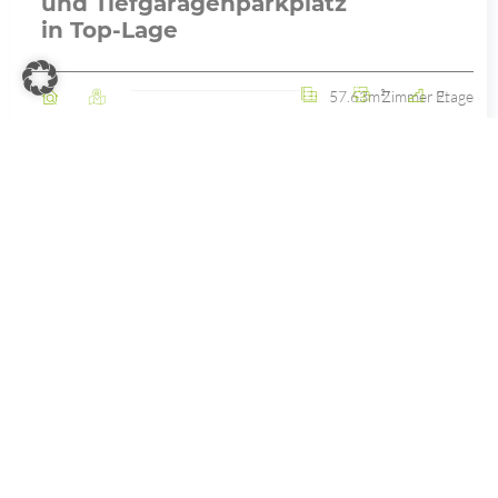
und Tiefgaragenparkplatz
in Top-Lage
57.63m²
2 Zimmer
2. Etage
Wohnung
Gmunden
ANSEHEN
KAUF
Objekt 596