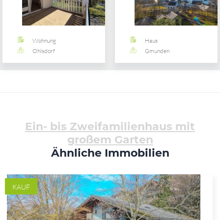
Wohnung
Haus
Ohlsdorf
Gmunden
Ein- bis Zweifamilienhaus mit
großem Garten
Ähnliche Immobilien
KAUF