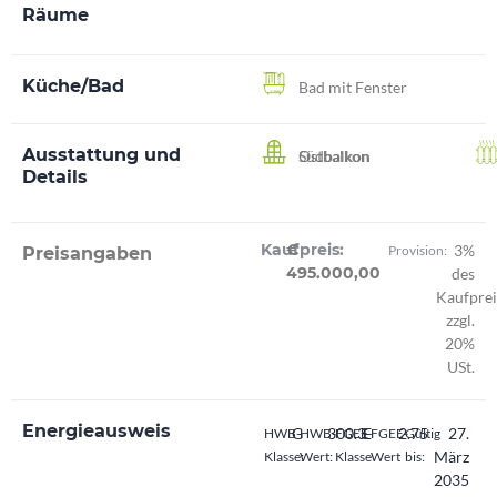
Räume
Küche/Bad
Bad mit Fenster
Ausstattung und
Südbalkon
Ostbalkon
Details
Kaufpreis:
€
3%
Provision:
Preisangaben
495.000,00
des
Kaufprei
zzgl.
20%
USt.
Energieausweis
G
300.3
E
2.75
27.
HWB-
HWB-
FGEE-
FGEE-
Gültig
März
Klasse:
Wert:
Klasse
Wert
bis:
2035