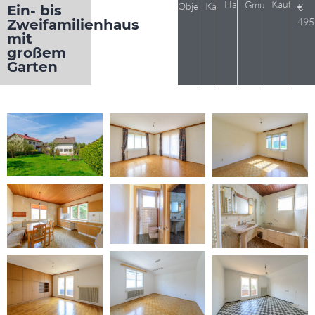
Haus
Kaufpreis
Gmunden
Objekt 1018
Kauf
€
Ein- bis
495
Zweifamilienhaus
mit
großem
Garten