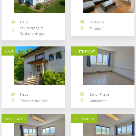
Haus
Wohnung
St. Wolfgang im
Pinsdorf
Salzkammergut
KAUF
MIETE/PACHT
Haus
Büro / Praxis
Thalheim bei Wels
Altmünster
MIETE/PACHT
MIETE/PACHT