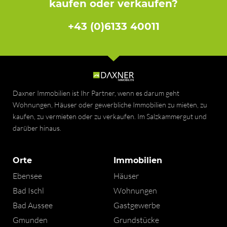
kaufen oder verkaufen?
+43 (0)6133 40011
Daxner Immobilien ist Ihr Partner, wenn es darum geht
Wohnungen, Häuser oder gewerbliche Immobilien zu mieten, zu
kaufen, zu vermieten oder zu verkaufen. Im Salzkammergut und
darüber hinaus.
Orte
Immobilien
Ebensee
Häuser
Bad Ischl
Wohnungen
Bad Aussee
Gastgewerbe
Gmunden
Grundstücke