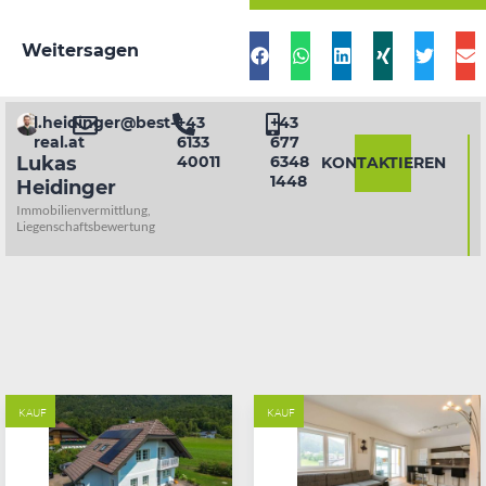
Weitersagen
l.heidinger@best-
+43
+43
real.at
6133
677
Lukas
40011
6348
KONTAKTIEREN
1448
Heidinger
Immobilienvermittlung,
Liegenschaftsbewertung
KAUF
KAUF