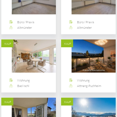
Büro / Praxis
Büro / Praxis
Altmünster
Altmünster
KAUF
KAUF
Wohnung
Wohnung
Bad Ischl
Attnang-Puchheim
KAUF
KAUF