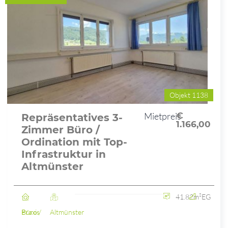
Objekt 1138
Mietpreis
€
Repräsentatives 3-
1.166,00
Zimmer Büro /
Ordination mit Top-
Infrastruktur in
Altmünster
41.82m²
EG
Büro / Praxis
Altmünster