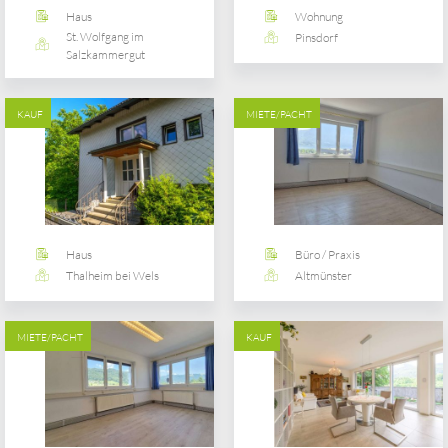
Haus
Wohnung
St. Wolfgang im
Pinsdorf
Salzkammergut
KAUF
MIETE/PACHT
Haus
Büro / Praxis
Thalheim bei Wels
Altmünster
MIETE/PACHT
KAUF