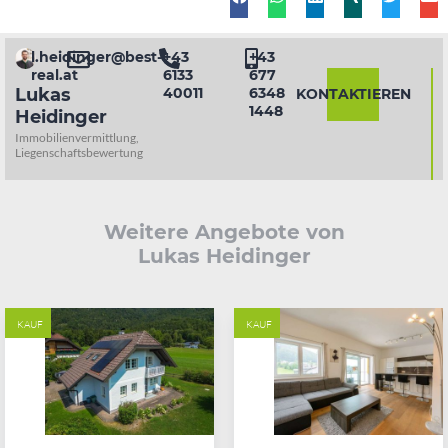
l.heidinger@best-
+43
+43
real.at
6133
677
Lukas
40011
6348
KONTAKTIEREN
1448
Heidinger
Immobilienvermittlung,
Liegenschaftsbewertung
Weitere Angebote von
Lukas Heidinger
KAUF
KAUF