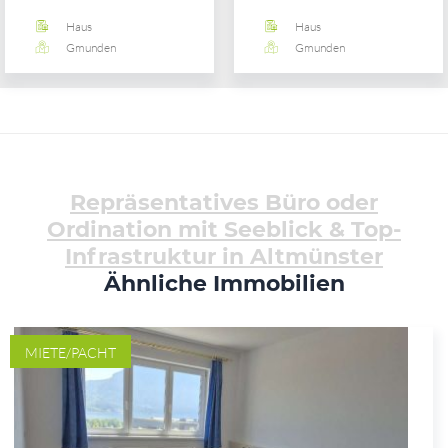
Haus
Haus
Gmunden
Gmunden
Repräsentatives Büro oder
Ordination mit Seeblick & Top-
Infrastruktur in Altmünster
Ähnliche Immobilien
MIETE/PACHT