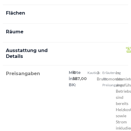
Flächen
Räume
Ausstattung und
Details
Miete
€
3
In
Kaution:
Erläuterung
Preisangaben
inkl.
587,00
Bruttomonatsmiet
den
der
BK:
angefüh
Preisangaben:
Betrieb
sind
bereits
Heizkos
sowie
Strom
inkludie