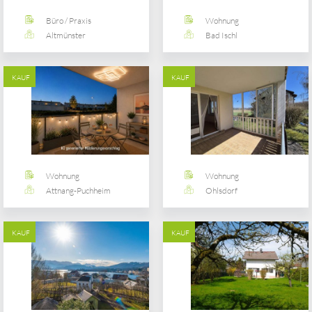
Büro / Praxis
Wohnung
Altmünster
Bad Ischl
KAUF
KAUF
Wohnung
Wohnung
Attnang-Puchheim
Ohlsdorf
KAUF
KAUF