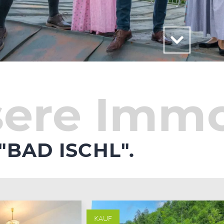
ere Immo
"BAD ISCHL".
KAUF