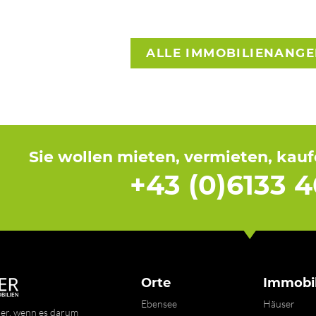
ALLE IMMOBILIENANG
Sie wollen mieten, vermieten, kau
+43 (0)6133 4
Orte
Immobil
Ebensee
Häuser
ner, wenn es darum