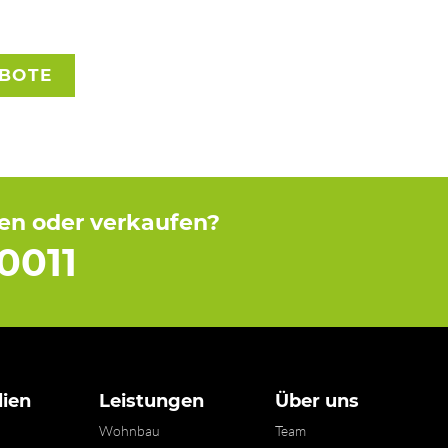
EBOTE
fen oder verkaufen?
0011
ien
Leistungen
Über uns
Wohnbau
Team