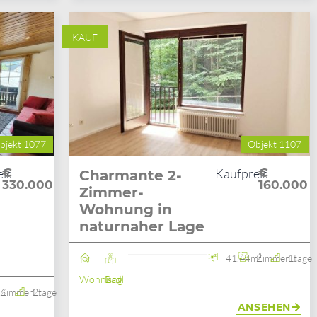
KAUF
bjekt 1077
Objekt 1107
eis
€
Kaufpreis
€
Charmante 2-
330.000
160.000
Zimmer-
Wohnung in
naturnaher Lage
41.44m²
2 Zimmer
1. Etage
Wohnung
Bad Ischl
²
6 Zimmer
2. Etage
ANSEHEN