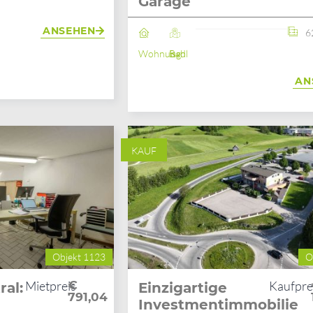
Garage
ANSEHEN
6
Wohnung
Bad Ischl
AN
KAUF
Objekt 1123
O
Mietpreis
€
Kaufpre
ral:
Einzigartige
791,04
Investmentimmobilie