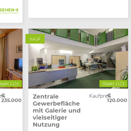
SEHEN
KAUF
bjekt 1126
Objekt 1121
eis
€
Kaufpreis
€
Zentrale
235.000
120.000
Gewerbefläche
mit Galerie und
vielseitiger
Nutzung