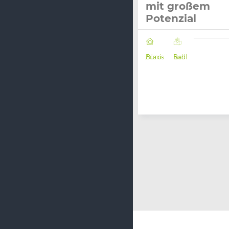
mit großem
Potenzial
Büro / Praxis
Bad Ischl