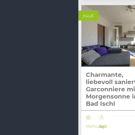
KAUF
Charmante,
liebevoll sanier
Garconniere mi
Morgensonne i
Bad Ischl
Wohnung
Bad Ischl