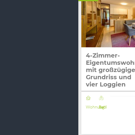
4-Zimmer-
Eigentumswoh
mit großzügig
Grundriss und
vier Loggien
Wohnung
Bad Ischl