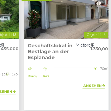
bjekt 1143
Objekt 1148
eis
€
Mietpreis
€
Geschäftslokal in
455.000
1.330,00
Bestlage an der
Esplanade
70m²
m²
125m²
160m²
Büro / Praxis
Bad Ischl
ANSEHEN
SEHEN