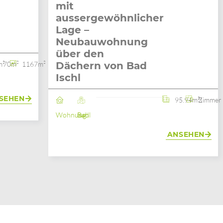
mit
aussergewöhnlicher
Lage –
Neubauwohnung
über den
m²
70m²
1167m²
Dächern von Bad
Ischl
SEHEN
95.94m²
3 Zimmer
Wohnung
Bad Ischl
ANSEHEN