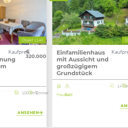
Objekt 1146
O
Kaufpreis
€
Kaufpr
Einfamilienhaus
320.000
nung
mit Aussicht und
em
großzügigem
Grundstück
1475
100.5m²
4 Zimmer
Haus
Bad Ischl
AN
ANSEHEN