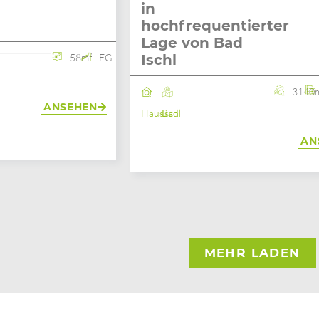
in
hochfrequentierter
Lage von Bad
58m²
EG
Ischl
3140
ANSEHEN
Haus
Bad Ischl
AN
MEHR LADEN