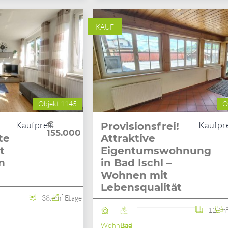
KAUF
Objekt 1145
O
Kaufpreis
€
Kaufpr
Provisionsfrei!
155.000
te
Attraktive
t
Eigentumswohnung
n
in Bad Ischl –
Wohnen mit
Lebensqualität
38.4m²
3. Etage
127m
Wohnung
Bad Ischl