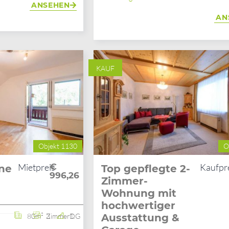
ANSEHEN
AN
KAUF
Objekt 1130
O
Mietpreis
€
Kaufpr
ne
Top gepflegte 2-
996,26
Zimmer-
Wohnung mit
hochwertiger
80m²
3 Zimmer
1. DG
Ausstattung &