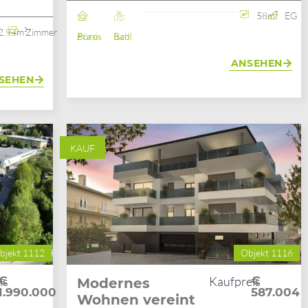
58m²
EG
2.94m²
2 Zimmer
Büro / Praxis
Bad Ischl
ANSEHEN
SEHEN
KAUF
bjekt 1112
Objekt 1116
is
€
Kaufpreis
€
Modernes
1.990.000
587.004
Wohnen vereint