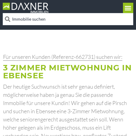
Für unseren Kunden (Referenz-662731) suchen wir:
3 ZIMMER MIETWOHNUNG IN
EBENSEE
Der heutige Suchwunsch ist sehr genau definiert,
möglicherweise haben ja genau Sie die passende
Immobilie für unsere Kundin! Wir gehen auf die Pirsch
und suchen in Ebensee eine 3-Zimmer Mietwohnung,
welche seniorengerecht ausgestattet sein soll. Wenn
höher gelegen als im Erdgeschoss, muss ein Lift
vorhanden sein. Neuwertiger bzw. gepflegter Zustand