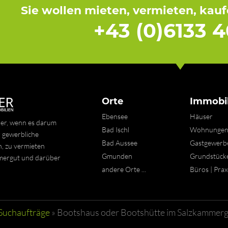
Sie wollen mieten, vermieten, kau
+43 (0)6133 4
Orte
Immobil
Ebensee
Häuser
ner, wenn es darum
Bad Ischl
Wohnunge
 gewerbliche
Bad Aussee
Gastgewerb
n, zu vermieten
Gmunden
Grundstück
mmergut und darüber
andere Orte ...
Büros | Pra
Suchaufträge
»
Bootshaus oder Bootshütte im Salzkammer