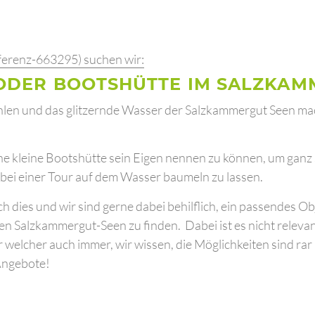
ferenz-663295) suchen wir:
ODER BOOTSHÜTTE IM SALZKA
en und das glitzernde Wasser der Salzkammergut Seen ma
ine kleine Bootshütte sein Eigen nennen zu können, um gan
 bei einer Tour auf dem Wasser baumeln zu lassen.
 dies und wir sind gerne dabei behilflich, ein passendes Ob
n Salzkammergut-Seen zu finden. Dabei ist es nicht relevan
 welcher auch immer, wir wissen, die Möglichkeiten sind rar
 Angebote!