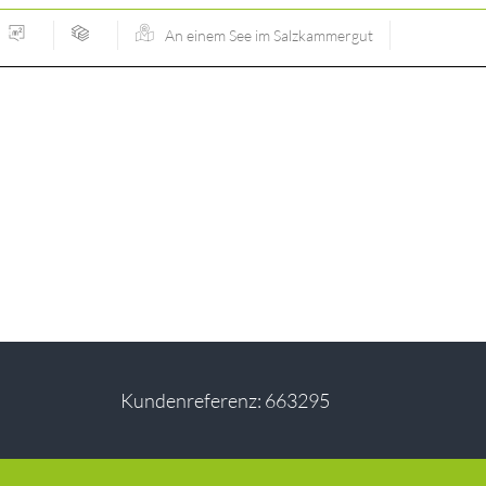
An einem See im Salzkammergut
Kundenreferenz: 663295