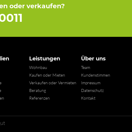
fen oder verkaufen?
0011
ien
Leistungen
Über uns
Wohnbau
Team
n
Kaufen oder Mieten
Kundenstimmen
e
Verkaufen oder Vermieten
Impressum
e
Beratung
Datenschutz
xen
Referenzen
Kontakt
gut