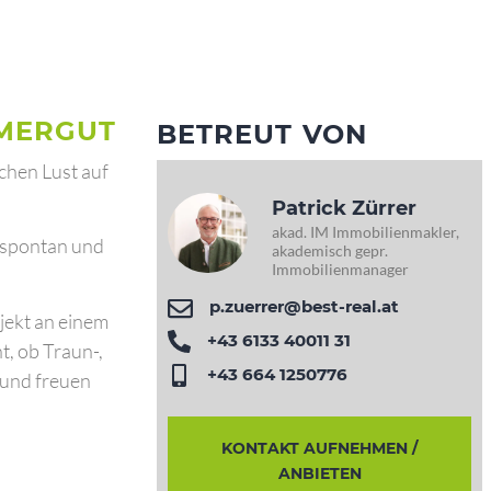
MMERGUT
BETREUT VON
chen Lust auf
Patrick Zürrer
akad. IM Immobilienmakler,
z spontan und
akademisch gepr.
Immobilienmanager
p.zuerrer@best-real.at
jekt an einem
+43 6133 40011 31
t, ob Traun-,
+43 664 1250776
 und freuen
KONTAKT AUFNEHMEN /
ANBIETEN