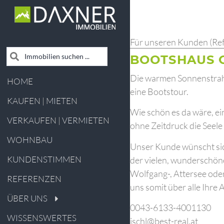
Für unseren Kunden (Re
BOOTSHAUS 
Die warmen Sonnenstrahl
HOME
eine Bootstour.
KAUFEN | MIETEN
Wie schön es da wäre, e
VERKAUFEN | VERMIETEN
ohne Zeitdruck die Seele
WOHNBAU
Unser Kunde wünscht sich
KUNDENSTIMMEN
der vielen, wunderschöne
Wolfgang-, Attersee oder
REFERENZEN
uns somit über alle Ihre
ÜBER UNS
0043-6133-4001130
WISSENSWERTES
ischl@best-real.at