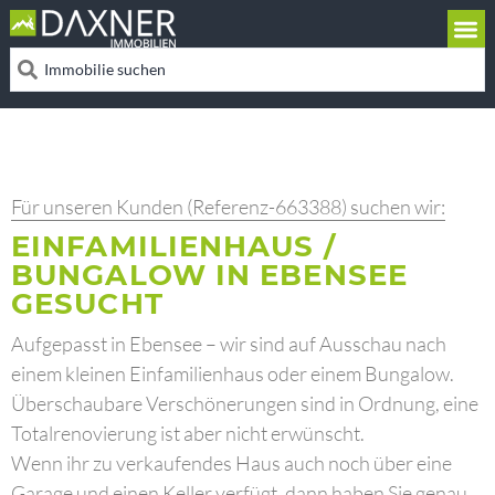
Für unseren Kunden (Referenz-663388) suchen wir:
EINFAMILIENHAUS /
BUNGALOW IN EBENSEE
GESUCHT
Aufgepasst in Ebensee – wir sind auf Ausschau nach
einem kleinen Einfamilienhaus oder einem Bungalow.
Überschaubare Verschönerungen sind in Ordnung, eine
Totalrenovierung ist aber nicht erwünscht.
Wenn ihr zu verkaufendes Haus auch noch über eine
Garage und einen Keller verfügt, dann haben Sie genau