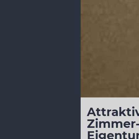
Attrakti
Zimmer
Eigent