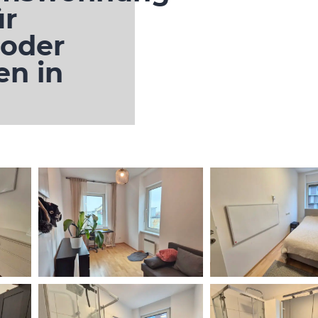
ür
 oder
en in