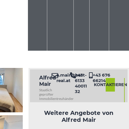
a.mair@best-
+43
+43 676
Alfred
real.at
6133
6621460
Mair
KONTAKTIEREN
40011
Staatlich
32
geprüfter
Immobilientreuhänder
Weitere Angebote von
Alfred Mair