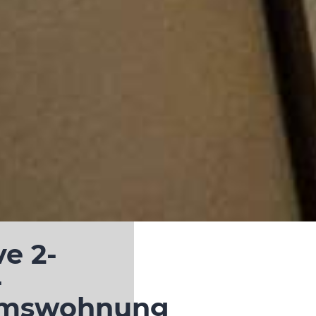
ve 2-
-
umswohnung