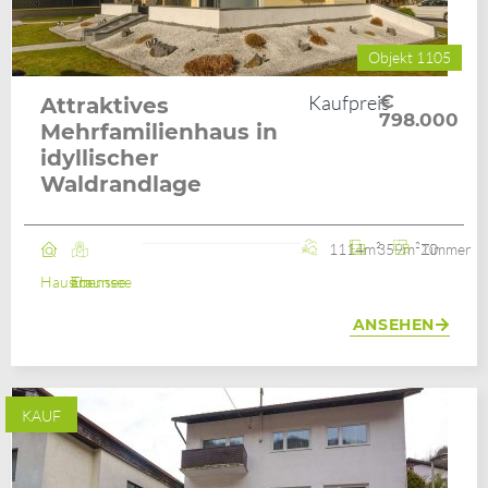
Objekt 1105
Kaufpreis
€
Attraktives
798.000
Mehrfamilienhaus in
idyllischer
Waldrandlage
1114m²
359m²
10 Zimmer
Haus
Ebensee am Traunsee
ANSEHEN
KAUF