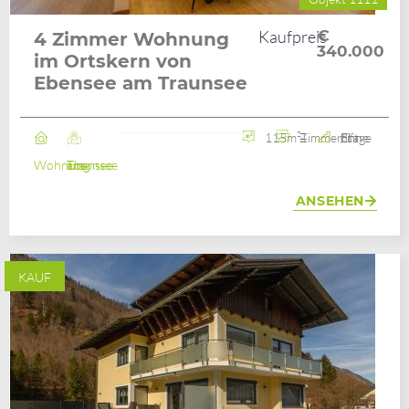
Kaufpreis
€
4 Zimmer Wohnung
340.000
im Ortskern von
Ebensee am Traunsee
115m²
4 Zimmer
2. Etage / ohne Lift
Wohnung
Ebensee am Traunsee
ANSEHEN
KAUF