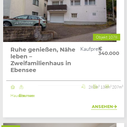
Objekt 1078
Kaufpreis
€
Ruhe genießen, Nähe
340.000
leben –
Zweifamilienhaus in
Ebensee
282m²
138m²
207m²
Haus
Ebensee am Traunsee
ANSEHEN