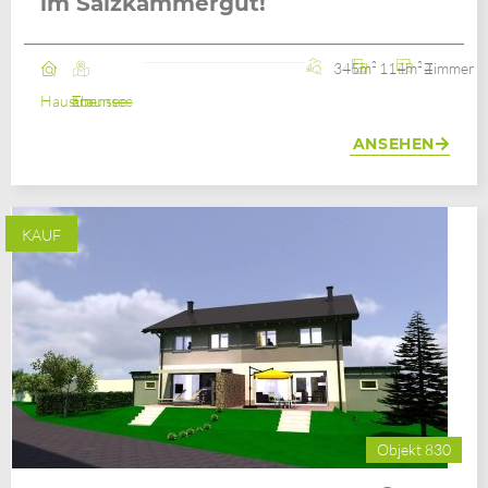
im Salzkammergut!
345m²
114m²
4 Zimmer
Haus
Ebensee am Traunsee
ANSEHEN
KAUF
Objekt 830