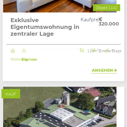
Objekt 1142
Kaufpreis
€
Exklusive
320.000
Eigentumswohnung in
zentraler Lage
114m²
3 Zimmer
2. Etage
Wohnung
Ebensee am Traunsee
ANSEHEN
KAUF