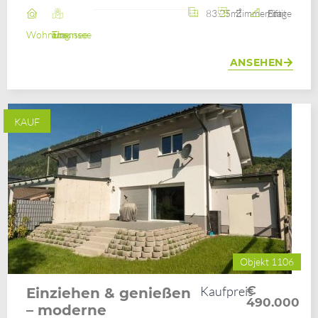
83.25m²
3 Zimmer
8. Etage / mit Lift
Wohnung
Ebensee am Traunsee
ANSEHEN
KAUF
Objekt 1106
Kaufpreis
€
Einziehen & genießen
490.000
– moderne