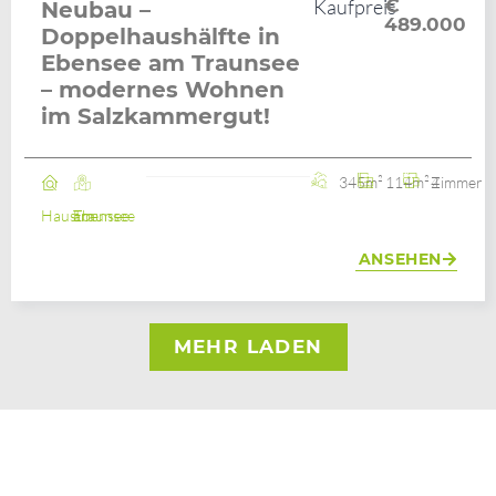
Kaufpreis
€
Neubau –
489.000
Doppelhaushälfte in
Ebensee am Traunsee
– modernes Wohnen
im Salzkammergut!
345m²
114m²
4 Zimmer
Haus
Ebensee am Traunsee
ANSEHEN
MEHR LADEN