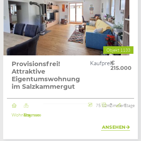
Objekt 1133
Kaufpreis
€
Provisionsfrei!
215.000
Attraktive
Eigentumswohnung
im Salzkammergut
75.12m²
2 Zimmer
1. Etage
Wohnung
Ebensee am Traunsee
ANSEHEN