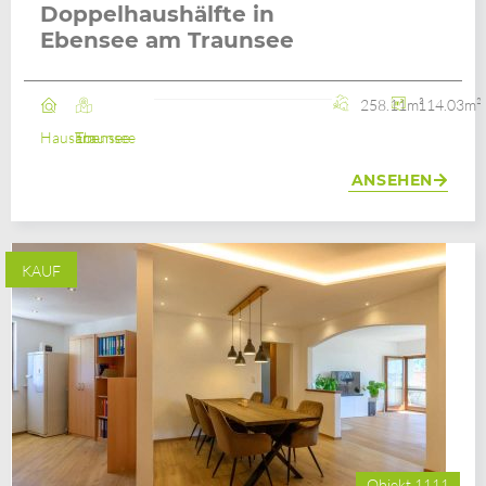
Doppelhaushälfte in
Ebensee am Traunsee
258.11m²
114.03m²
Haus
Ebensee am Traunsee
ANSEHEN
KAUF
Objekt 1111