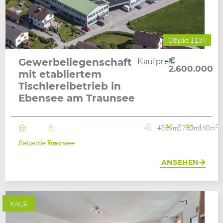
Objekt 1134
Kaufpreis
€
Gewerbeliegenschaft
2.600.000
mit etabliertem
Tischlereibetrieb in
Ebensee am Traunsee
4359m²
2750m²
180m²
Industrie / Gewerbe
Ebensee am Traunsee
ANSEHEN
KAUF