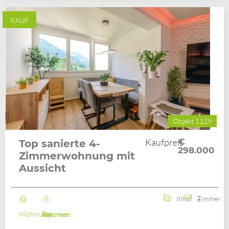
KAUF
Objekt 1129
Kaufpreis
€
Top sanierte 4-
298.000
Zimmerwohnung mit
Aussicht
88m²
4 Zimmer
Wohnung
Ebensee am Traunsee