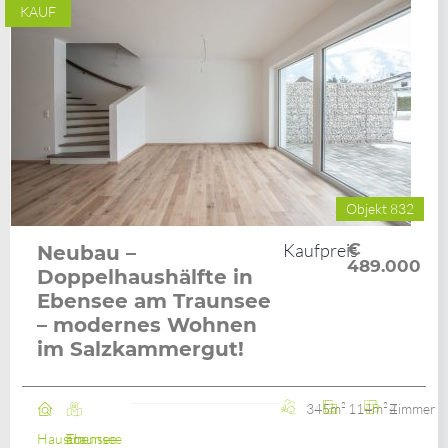
KAUF
Objekt 832
Kaufpreis
€
Neubau –
489.000
Doppelhaushälfte in
Ebensee am Traunsee
– modernes Wohnen
im Salzkammergut!
345m²
114m²
4 Zimmer
Haus
Ebensee am Traunsee