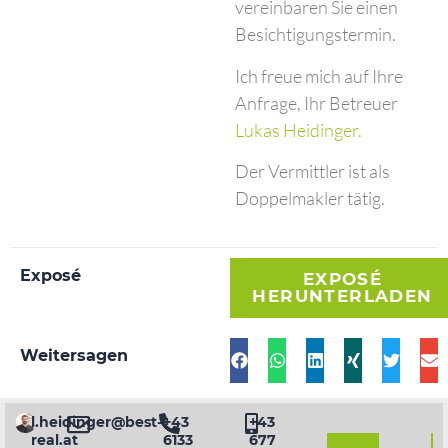
vereinbaren Sie einen
Besichtigungstermin.
Ich freue mich auf Ihre
Anfrage, Ihr Betreuer
Lukas Heidinger.
Der Vermittler ist als
Doppelmakler tätig.
Exposé
EXPOSÉ
HERUNTERLADEN
Weitersagen
l.heidinger@best-
+43
+43
real.at
6133
677