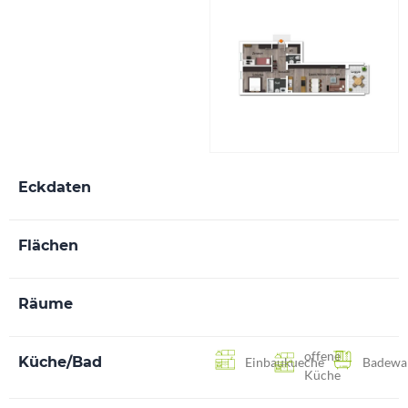
Eckdaten
Flächen
Räume
offene
Küche/Bad
Einbaukueche
Badewa
Küche