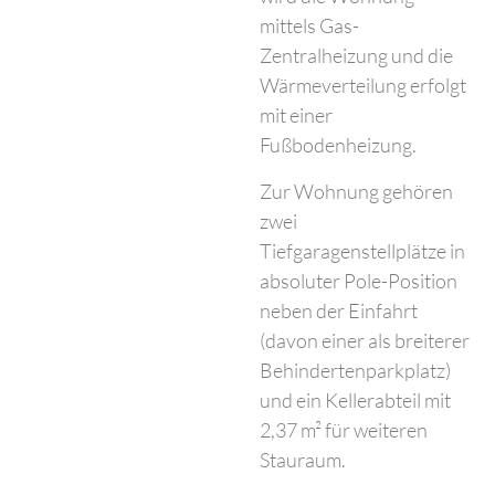
mittels Gas-
Zentralheizung und die
Wärmeverteilung erfolgt
mit einer
Fußbodenheizung.
Zur Wohnung gehören
zwei
Tiefgaragenstellplätze in
absoluter Pole-Position
neben der Einfahrt
(davon einer als breiterer
Behindertenparkplatz)
und ein Kellerabteil mit
2,37 m² für weiteren
Stauraum.