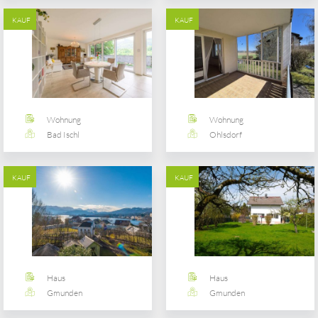
KAUF
KAUF
Wohnung
Wohnung
Bad Ischl
Ohlsdorf
KAUF
KAUF
Haus
Haus
Gmunden
Gmunden