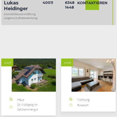
Lukas
40011
6348
KONTAKTIEREN
1448
Heidinger
Immobilienvermittlung,
Liegenschaftsbewertung
KAUF
KAUF
Haus
Wohnung
St. Wolfgang im
Pinsdorf
Salzkammergut