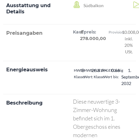
Ausstattung und
Südbalkon
Details
Kaufpreis:
€
10.008,0
Provision:
Preisangaben
278.000,00
inkl.
20%
USt.
Energieausweis
B
26.6
A+
0.66
1.
HWB-
HWB-
FGEE-
FGEE-
Gültig
Septemb
Klasse:
Wert:
Klasse
Wert
bis:
2032
Diese neuwertige 3-
Beschreibung
Zimmer-Wohnung
befindet sich im 1.
Obergeschoss eines
modernen