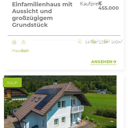
Kaufpreis
€
Einfamilienhaus mit
455.000
Aussicht und
großzügigem
Grundstück
1475m²
125m²
160m²
Haus
Bad Ischl
ANSEHEN
KAUF