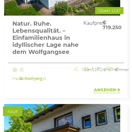
Objekt 1147
Kaufpreis
€
Natur. Ruhe.
719.250
Lebensqualität. –
Einfamilienhaus in
idyllischer Lage nahe
dem Wolfgangsee
762m²
117.2m²
195.7m²
6 Zimmer
Haus
St. Wolfgang im Salzkammergut
ANSEHEN
KAUF