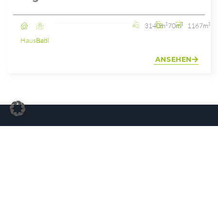
3140m²
70m²
1167m²
Haus
Bad Ischl
ANSEHEN
NICHTS PASSENDES
GEFUNDEN?
Senden Sie uns eine Beschreibung Ihrer
Wunschimmobilie und wir begeben uns für Sie
auf die Suche