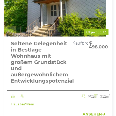
Objekt 1132
Kaufpreis
€
Seltene Gelegenheit
498.000
in Bestlage –
Wohnhaus mit
großem Grundstück
und
außergewöhnlichem
Entwicklungspotenzial
902m²
312m²
Haus
Thalheim bei Wels
ANSEHEN