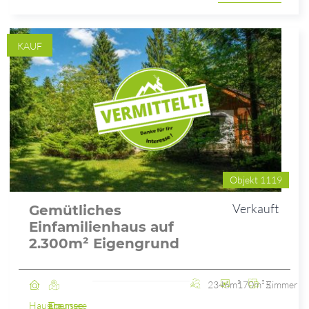
KAUF
Objekt 1119
Verkauft
Gemütliches
Einfamilienhaus auf
2.300m² Eigengrund
2346m²
170m²
5 Zimmer
Haus
Ebensee am Traunsee