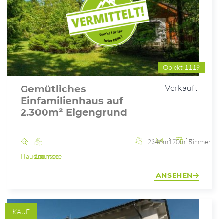
Objekt 1119
Verkauft
Gemütliches
Einfamilienhaus auf
2.300m² Eigengrund
2346m²
170m²
5 Zimmer
Haus
Ebensee am Traunsee
ANSEHEN
KAUF