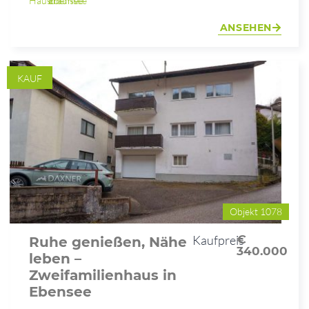
Haus
Ebensee am Traunsee
ANSEHEN
KAUF
Objekt 1078
Kaufpreis
€
Ruhe genießen, Nähe
340.000
leben –
Zweifamilienhaus in
Ebensee