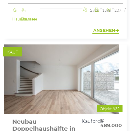
282m²
138m²
207m²
Haus
Ebensee am Traunsee
ANSEHEN
KAUF
Objekt 832
Kaufpreis
€
Neubau –
489.000
Doppelhaushälfte in