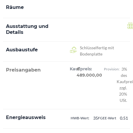
Räume
Ausstattung und
Details
Schlüsselfertig mit
Ausbaustufe
Bodenplatte
Kaufpreis:
€
3%
Provision:
Preisangaben
489.000,00
des
Kaufprei
zzgl.
20%
USt.
Energieausweis
35
0.51
HWB-Wert:
FGEE-Wert