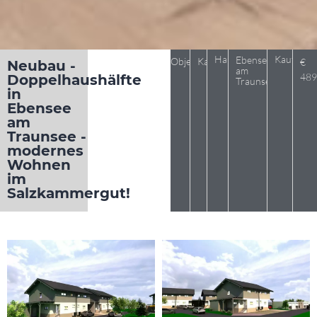
Haus
Kaufpreis
Ebensee
Objekt 831
Kauf
€
Neubau -
am
489
Doppelhaushälfte
Traunsee
in
Ebensee
am
Traunsee -
modernes
Wohnen
im
Salzkammergut!