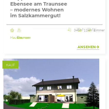
Ebensee am Traunsee
– modernes Wohnen
im Salzkammergut!
345m²
114m²
4 Zimmer
Haus
Ebensee am Traunsee
ANSEHEN
KAUF