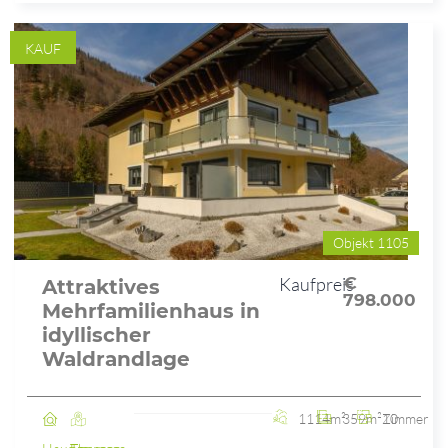
KAUF
Objekt 1105
Kaufpreis
€
Attraktives
798.000
Mehrfamilienhaus in
idyllischer
Waldrandlage
1114m²
359m²
10 Zimmer