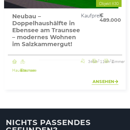
Objekt 830
Kaufpreis
€
Neubau –
489.000
Doppelhaushälfte in
Ebensee am Traunsee
– modernes Wohnen
im Salzkammergut!
345m²
114m²
4 Zimmer
Haus
Ebensee am Traunsee
ANSEHEN
NICHTS PASSENDES
GEFUNDEN?