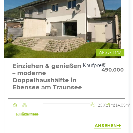
Objekt 1106
Kaufpreis
€
Einziehen & genießen
490.000
– moderne
Doppelhaushälfte in
Ebensee am Traunsee
258.11m²
114.03m²
Haus
Ebensee am Traunsee
ANSEHEN