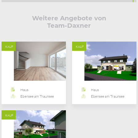
Weitere Angebote von
Team-Daxner
KAUF
KAUF
Haus
Haus
Ebensee am Traunsee
Ebensee am Traunsee
KAUF