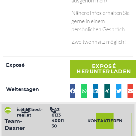
ausgenommen)
Nähere Infos erhalten Sie
gerne in einem
persönlichen Gespräch.
Zweitwohnsitz möglich!
Exposé
EXPOSÉ
HERUNTERLADEN
Weitersagen
ischl@best-
+43
real.at
6133
40011
KONTAKTIEREN
Team-
30
Daxner