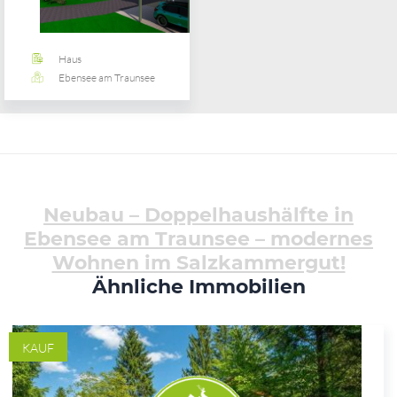
Haus
Ebensee am Traunsee
Neubau – Doppelhaushälfte in
Ebensee am Traunsee – modernes
Wohnen im Salzkammergut!
Ähnliche Immobilien
KAUF