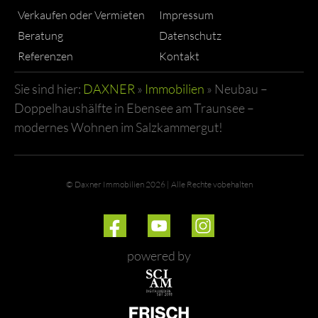
Verkaufen oder Vermieten
Impressum
Beratung
Datenschutz
Referenzen
Kontakt
Sie sind hier:
DAXNER
»
Immobilien
»
Neubau –
Doppelhaushälfte in Ebensee am Traunsee –
modernes Wohnen im Salzkammergut!
© Daxner Immobilien 2026 | Alle Rechte vobehalten
powered by