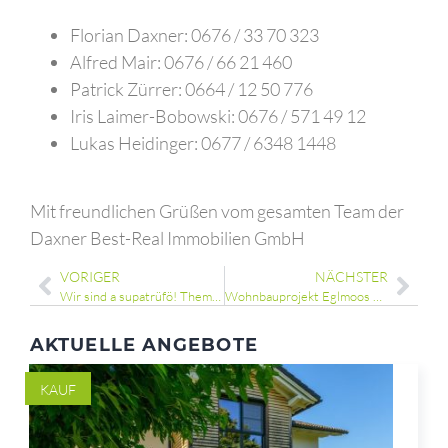
Florian Daxner: 0676 / 33 70 323
Alfred Mair: 0676 / 66 21 460
Patrick Zürrer: 0664 / 12 50 776
Iris Laimer-Bobowski: 0676 / 571 49 12
Lukas Heidinger: 0677 / 6348 1448
Mit freundlichen Grüßen vom gesamten Team der
Daxner Best-Real Immobilien GmbH
VORIGER
NÄCHSTER
Wir sind a supatrüfö! Thema: Zurück in die Zukunft
Wohnbauprojekt Eglmoos Bad Ischl
AKTUELLE ANGEBOTE
KAUF