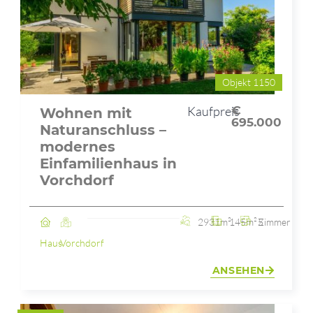
Objekt 1150
Kaufpreis
€
Wohnen mit
695.000
Naturanschluss –
modernes
Einfamilienhaus in
Vorchdorf
2931m²
145m²
5 Zimmer
Haus
Vorchdorf
ANSEHEN