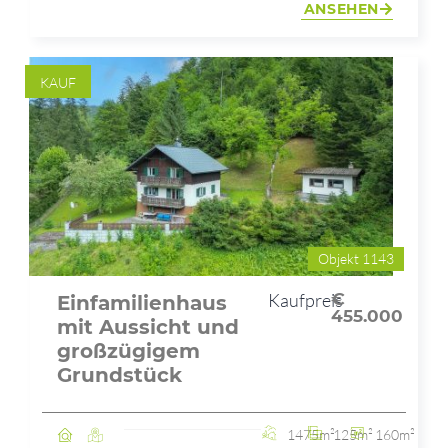
ANSEHEN
KAUF
Objekt 1143
Kaufpreis
€
Einfamilienhaus
455.000
mit Aussicht und
großzügigem
Grundstück
1475m²
125m²
160m²