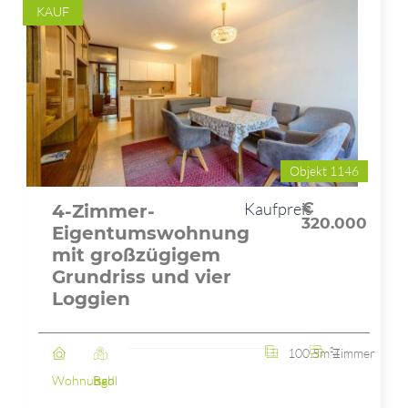
KAUF
Objekt 1146
Kaufpreis
€
4-Zimmer-
320.000
Eigentumswohnung
mit großzügigem
Grundriss und vier
Loggien
100.5m²
4 Zimmer
Wohnung
Bad Ischl