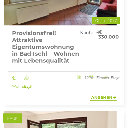
Objekt 1077
Kaufpreis
€
Provisionsfrei!
330.000
Attraktive
Eigentumswohnung
in Bad Ischl – Wohnen
mit Lebensqualität
127m²
6 Zimmer
2. Etage
Wohnung
Bad Ischl
ANSEHEN
KAUF