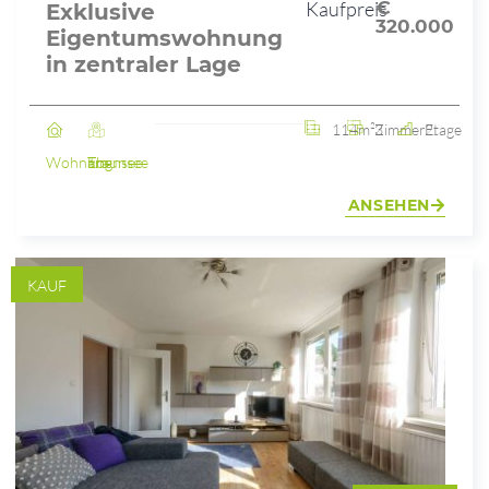
Kaufpreis
€
Exklusive
320.000
Eigentumswohnung
in zentraler Lage
114m²
3 Zimmer
2. Etage
Wohnung
Ebensee am Traunsee
ANSEHEN
KAUF