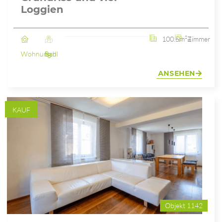
Loggien
100.5m²
4 Zimmer
Wohnung
Bad Ischl
ANSEHEN
KAUF
Objekt 1142