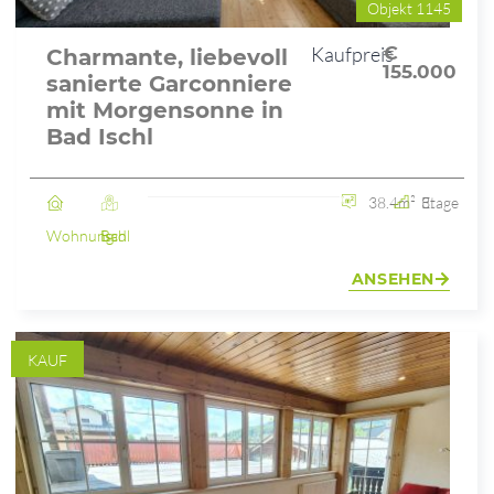
Objekt 1145
Kaufpreis
€
Charmante, liebevoll
155.000
sanierte Garconniere
mit Morgensonne in
Bad Ischl
38.4m²
3. Etage
Wohnung
Bad Ischl
ANSEHEN
KAUF