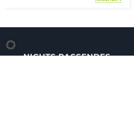
NICHTS PASSENDES
GEFUNDEN?
Senden Sie uns eine Beschreibung Ihrer
Wunschimmobilie und wir begeben uns für Sie
auf die Suche
SUCHANFRAGE STELLEN