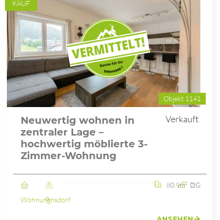
KAUF
Objekt 1141
Verkauft
Neuwertig wohnen in
zentraler Lage –
hochwertig möblierte 3-
Zimmer-Wohnung
80.9m²
2. DG
Wohnung
Pinsdorf
ANSEHEN