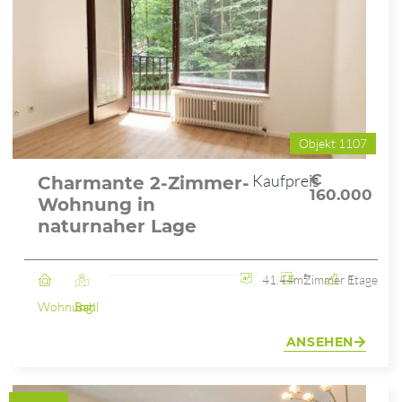
Objekt 1107
Kaufpreis
€
Charmante 2-Zimmer-
160.000
Wohnung in
naturnaher Lage
41.44m²
2 Zimmer
1. Etage
Wohnung
Bad Ischl
ANSEHEN