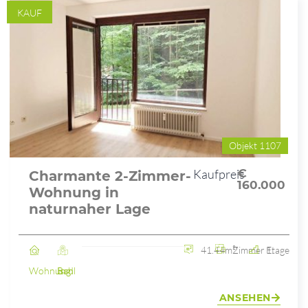
KAUF
Objekt 1107
Kaufpreis
€
Charmante 2-Zimmer-
160.000
Wohnung in
naturnaher Lage
41.44m²
2 Zimmer
1. Etage
Wohnung
Bad Ischl
ANSEHEN