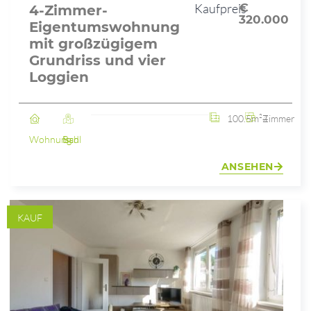
Kaufpreis
€
4-Zimmer-
320.000
Eigentumswohnung
mit großzügigem
Grundriss und vier
Loggien
100.5m²
4 Zimmer
Wohnung
Bad Ischl
ANSEHEN
KAUF