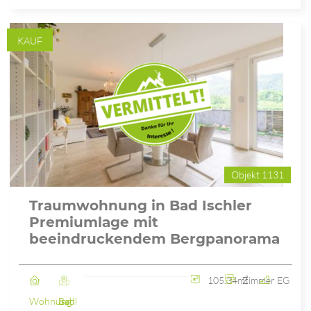
KAUF
Objekt 1131
Traumwohnung in Bad Ischler
Premiumlage mit
beeindruckendem Bergpanorama
105.34m²
3 Zimmer
EG
Wohnung
Bad Ischl