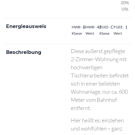
20%
USt.
Energieausweis
B
42
C
1
HWB-
HWB-
FGEE-
FGEE-
Klasse:
Wert:
Klasse
Wert
Diese äußerst gepflegte
Beschreibung
2-Zimmer-Wohnung mit
hochwertigen
Tischlerarbeiten befindet
sich in einer beliebten
Wohnanlage, nur ca. 600
Meter vom Bahnhof
entfernt.
Hier heißt es: einziehen
und wohlfühlen – ganz