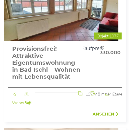
Objekt 1077
Kaufpreis
€
Provisionsfrei!
330.000
Attraktive
Eigentumswohnung
in Bad Ischl – Wohnen
mit Lebensqualität
127m²
6 Zimmer
2. Etage
Wohnung
Bad Ischl
ANSEHEN