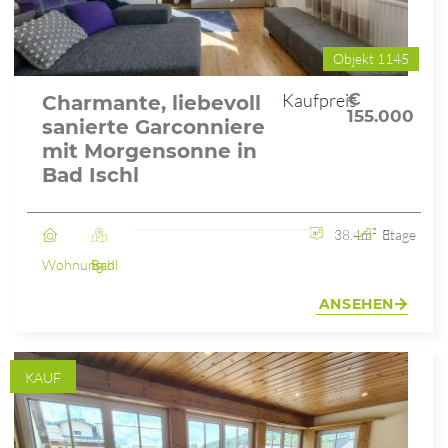
Objekt 1145
Kaufpreis
€
Charmante, liebevoll
155.000
sanierte Garconniere
mit Morgensonne in
Bad Ischl
38.4m²
3. Etage
Wohnung
Bad Ischl
ANSEHEN
KAUF