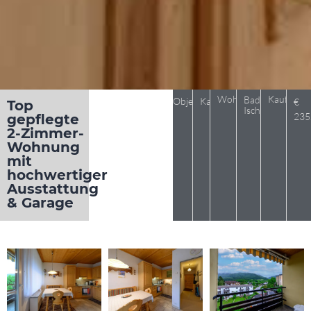
Wohnung
Kaufpreis
Bad
Objekt 1126
Kauf
€
Top
Ischl
235
gepflegte
2-Zimmer-
Wohnung
mit
hochwertiger
Ausstattung
& Garage