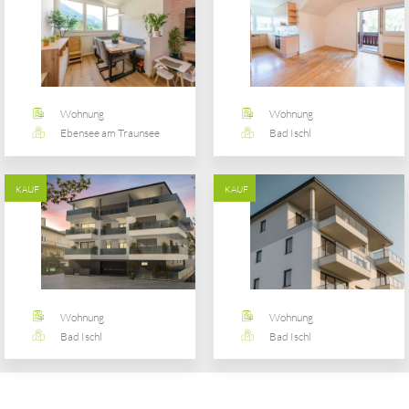
Wohnung
Wohnung
Ebensee am Traunsee
Bad Ischl
KAUF
KAUF
Wohnung
Wohnung
Bad Ischl
Bad Ischl