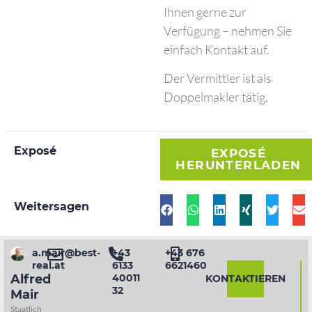
Ihnen gerne zur
Verfügung – nehmen Sie
einfach Kontakt auf.
Der Vermittler ist als
Doppelmakler tätig.
Exposé
EXPOSÉ
HERUNTERLADEN
Weitersagen
a.mair@best-
+43
+43 676
real.at
6133
6621460
40011
Alfred
KONTAKTIEREN
32
Mair
Staatlich