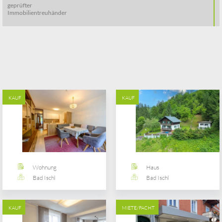
geprüfter
Immobilientreuhänder
KAUF
KAUF
Wohnung
Haus
Bad Ischl
Bad Ischl
KAUF
MIETE/PACHT