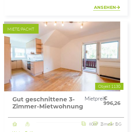
ANSEHEN
MIETE/PACHT
Objekt 1130
Mietpreis
€
Gut geschnittene 3-
996,26
Zimmer-Mietwohnung
80m²
3 Zimmer
1. DG