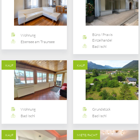
Büro / Praxis
Wohnung
Einzelhandel
Ebensee am Traunsee
Bad Ischl
KAUF
KAUF
Wohnung
Grundstück
Bad Ischl
Bad Ischl
KAUF
MIETE/PACHT