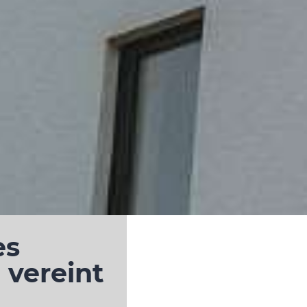
es
vereint