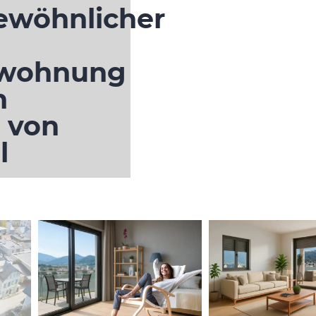
ewöhnlicher
wohnung
n
 von
l