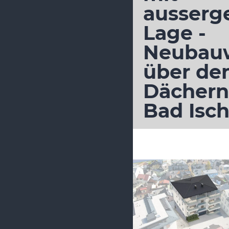
ausserg
Lage -
Neubau
über de
Dächern
Bad Isch