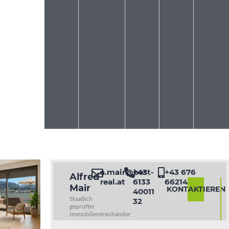
a.mair@best-
+43
+43 676
Alfred
real.at
6133
6621460
Mair
KONTAKTIEREN
40011
Staatlich
32
geprüfter
Immobilientreuhänder