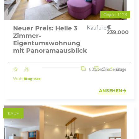
Objekt 1128
Kaufpreis
€
Neuer Preis: Helle 3
239.000
Zimmer-
Eigentumswohnung
mit Panoramaausblick
83.25m²
3 Zimmer
8. Etage / mit Lift
Wohnung
Ebensee am Traunsee
ANSEHEN
KAUF