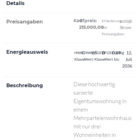
Details
Kaufpreis:
€
zuzügl.
Erläuterung
Preisangaben
215.000,00
Strom
der
Preisangaben:
Energieausweis
C
65
B
0.89
12.
HWB-
HWB-
FGEE-
FGEE-
Gültig
Juli
Klasse:
Wert:
Klasse
Wert
bis:
2036
Diese hochwertig
Beschreibung
sanierte
Eigentumswohnung in
einem
Mehrparteienwohnhaus
mit nur drei
Wohneinheiten in