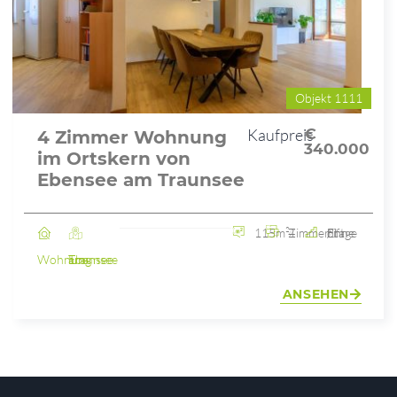
Objekt 1111
Kaufpreis
€
4 Zimmer Wohnung
340.000
im Ortskern von
Ebensee am Traunsee
115m²
4 Zimmer
2. Etage / ohne Lift
Wohnung
Ebensee am Traunsee
ANSEHEN