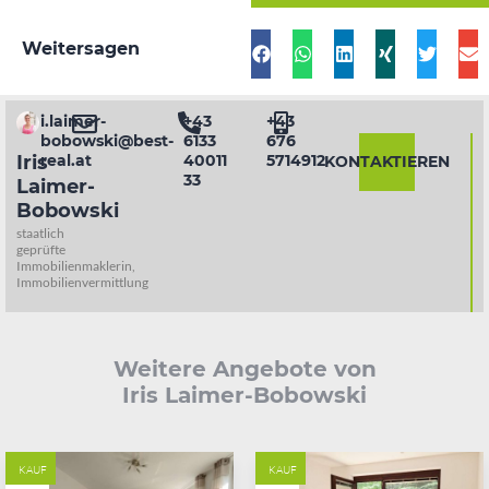
Weitersagen
i.laimer-
+43
+43
bobowski@best-
6133
676
Iris
real.at
40011
5714912
KONTAKTIEREN
33
Laimer-
Bobowski
staatlich
geprüfte
Immobilienmaklerin,
Immobilienvermittlung
Weitere Angebote von
Iris Laimer-Bobowski
KAUF
KAUF