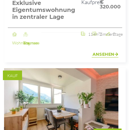
Kaufpreis
€
Exklusive
320.000
Eigentumswohnung
in zentraler Lage
114m²
3 Zimmer
2. Etage
Wohnung
Ebensee am Traunsee
ANSEHEN
KAUF