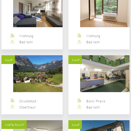
Wohnung
Wohnung
Bad Ischl
Bad Ischl
KAUF
KAUF
Grundstück
Büro / Praxis
Obertraun
Bad Ischl
MIETE/PACHT
KAUF