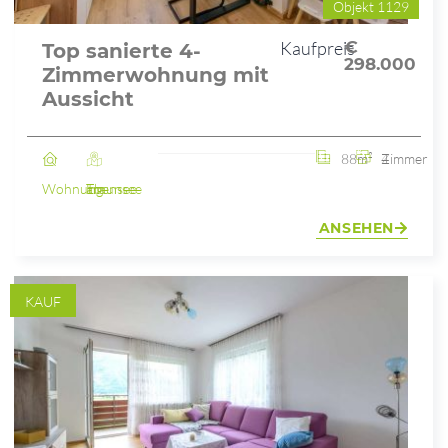
Objekt 1129
Kaufpreis
€
Top sanierte 4-
298.000
Zimmerwohnung mit
Aussicht
88m²
4 Zimmer
Wohnung
Ebensee am Traunsee
ANSEHEN
KAUF