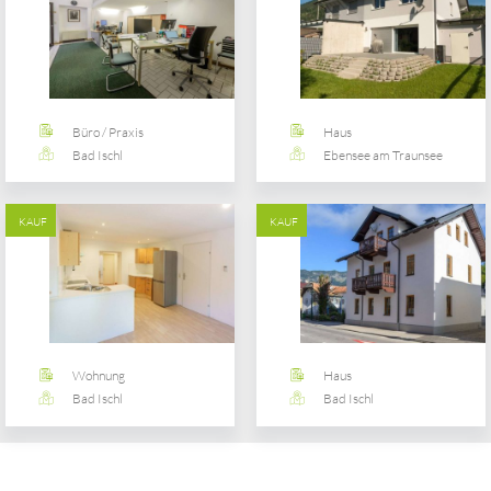
Büro / Praxis
Haus
Bad Ischl
Ebensee am Traunsee
KAUF
KAUF
Wohnung
Haus
Bad Ischl
Bad Ischl