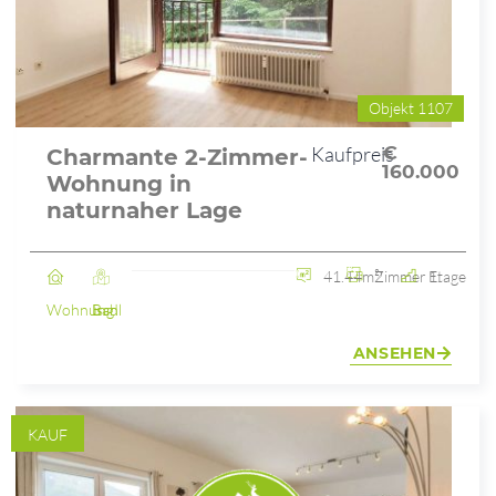
Objekt 1107
Kaufpreis
€
Charmante 2-Zimmer-
160.000
Wohnung in
naturnaher Lage
41.44m²
2 Zimmer
1. Etage
Wohnung
Bad Ischl
ANSEHEN
KAUF