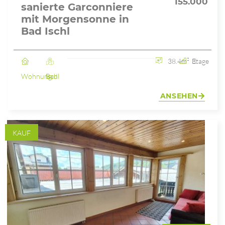
155.000
sanierte Garconniere
mit Morgensonne in
Bad Ischl
38.4m²
3. Etage
Wohnung
Bad Ischl
ANSEHEN
KAUF