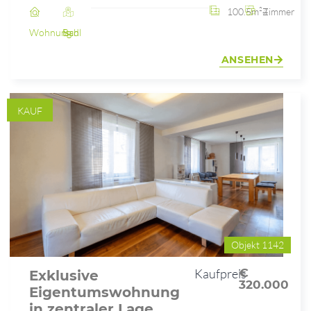
100.5m²
4 Zimmer
Wohnung
Bad Ischl
ANSEHEN
KAUF
Objekt 1142
Kaufpreis
€
Exklusive
320.000
Eigentumswohnung
in zentraler Lage