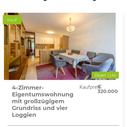
KAUF
Objekt 1146
Kaufpreis
€
4-Zimmer-
320.000
Eigentumswohnung
mit großzügigem
Grundriss und vier
Loggien