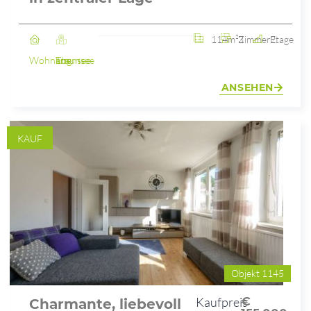
114m²
3 Zimmer
2. Etage
Wohnung
Ebensee am Traunsee
ANSEHEN
KAUF
Objekt 1145
Kaufpreis
€
Charmante, liebevoll