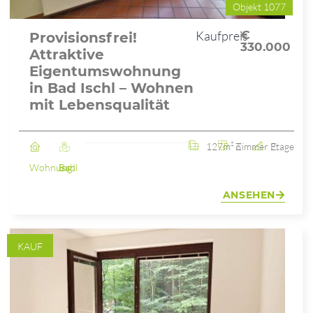
Objekt 1077
Kaufpreis
€
Provisionsfrei!
330.000
Attraktive
Eigentumswohnung
in Bad Ischl – Wohnen
mit Lebensqualität
127m²
6 Zimmer
2. Etage
Wohnung
Bad Ischl
ANSEHEN
KAUF