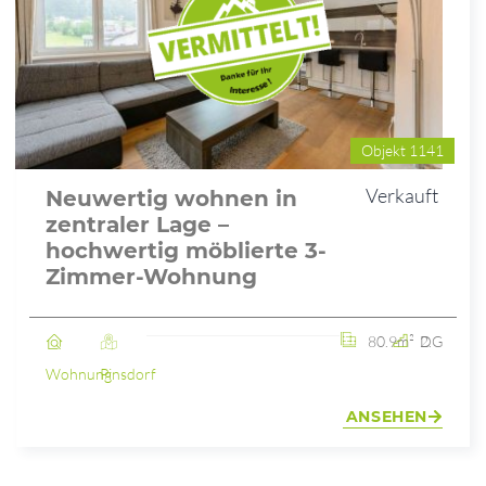
Objekt 1141
Verkauft
Neuwertig wohnen in
zentraler Lage –
hochwertig möblierte 3-
Zimmer-Wohnung
80.9m²
2. DG
Wohnung
Pinsdorf
ANSEHEN