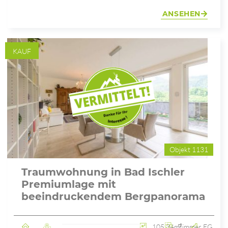
ANSEHEN
KAUF
Objekt 1131
Traumwohnung in Bad Ischler
Premiumlage mit
beeindruckendem Bergpanorama
105.34m²
3 Zimmer
EG