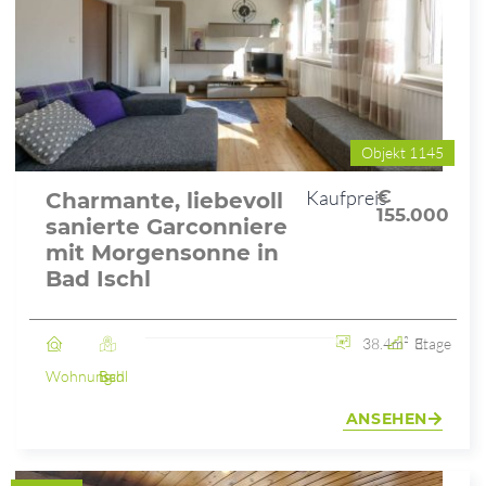
Objekt 1145
Kaufpreis
€
Charmante, liebevoll
155.000
sanierte Garconniere
mit Morgensonne in
Bad Ischl
38.4m²
3. Etage
Wohnung
Bad Ischl
ANSEHEN