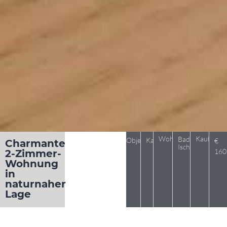
Wohnung
Kaufpreis
Bad
Objekt 1107
Kauf
€
Charmante
Ischl
160
2-Zimmer-
Wohnung
in
naturnaher
Lage