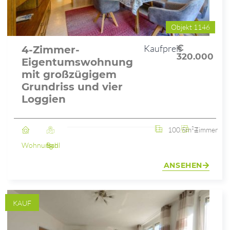
Objekt 1146
Kaufpreis
€
4-Zimmer-
320.000
Eigentumswohnung
mit großzügigem
Grundriss und vier
Loggien
100.5m²
4 Zimmer
Wohnung
Bad Ischl
ANSEHEN
KAUF