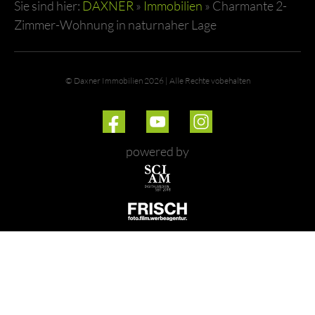
Sie sind hier:
DAXNER
»
Immobilien
»
Charmante 2-
Zimmer-Wohnung in naturnaher Lage
© Daxner Immobilien 2026 | Alle Rechte vobehalten
powered by