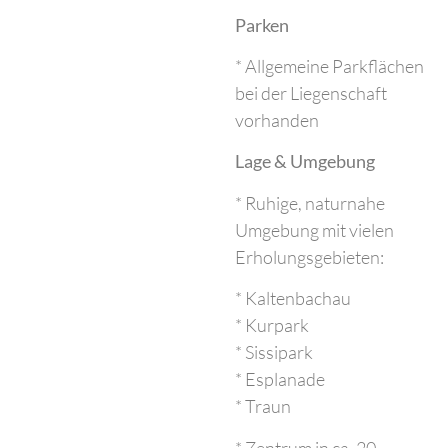
Parken
* Allgemeine Parkflächen
bei der Liegenschaft
vorhanden
Lage & Umgebung
* Ruhige, naturnahe
Umgebung mit vielen
Erholungsgebieten:
* Kaltenbachau
* Kurpark
* Sissipark
* Esplanade
* Traun
* Zentrum in ca. 20