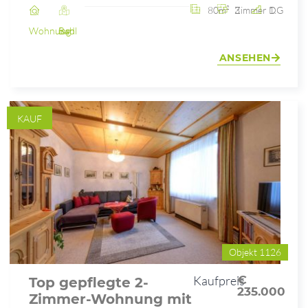
80m²
3 Zimmer
1. DG
Wohnung
Bad Ischl
ANSEHEN
KAUF
Objekt 1126
Kaufpreis
€
Top gepflegte 2-
235.000
Zimmer-Wohnung mit