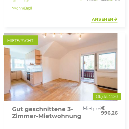
Wohnung
Bad Ischl
ANSEHEN
MIETE/PACHT
Objekt 1130
Mietpreis
€
Gut geschnittene 3-
996,26
Zimmer-Mietwohnung