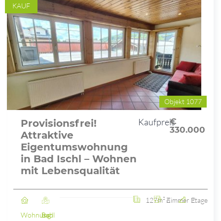
KAUF
Objekt 1077
Kaufpreis
€
Provisionsfrei!
330.000
Attraktive
Eigentumswohnung
in Bad Ischl – Wohnen
mit Lebensqualität
127m²
6 Zimmer
2. Etage
Wohnung
Bad Ischl