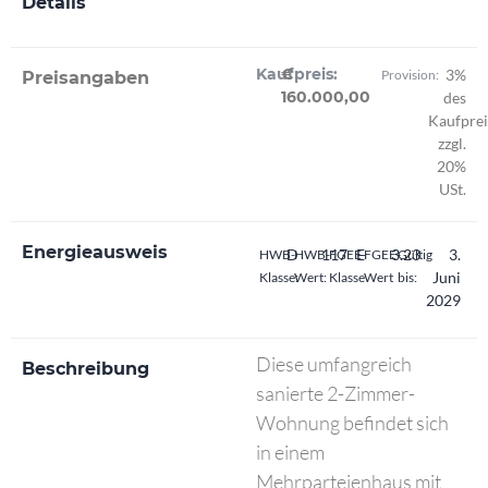
Details
Kaufpreis:
€
3%
Provision:
Preisangaben
160.000,00
des
Kaufprei
zzgl.
20%
USt.
Energieausweis
D
117
E
3.23
3.
HWB-
HWB-
FGEE-
FGEE-
Gültig
Juni
Klasse:
Wert:
Klasse
Wert
bis:
2029
Diese umfangreich
Beschreibung
sanierte 2-Zimmer-
Wohnung befindet sich
in einem
Mehrparteienhaus mit