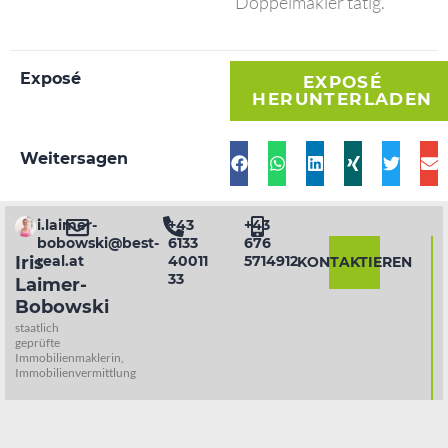
Doppelmakler tätig.
Exposé
EXPOSÉ
HERUNTERLADEN
Weitersagen
i.laimer-
+43
+43
bobowski@best-
6133
676
Iris
real.at
40011
5714912
KONTAKTIEREN
33
Laimer-
Bobowski
staatlich
geprüfte
Immobilienmaklerin,
Immobilienvermittlung