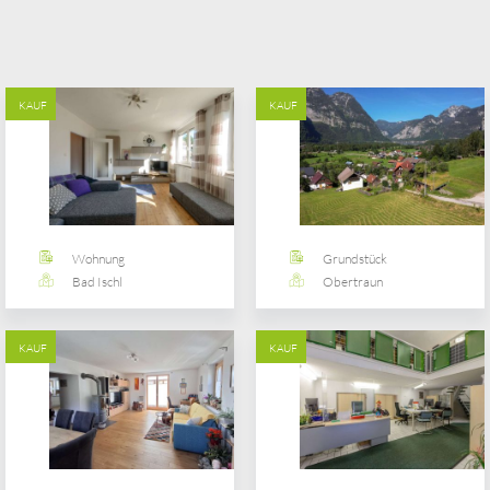
KAUF
KAUF
Wohnung
Grundstück
Bad Ischl
Obertraun
KAUF
KAUF