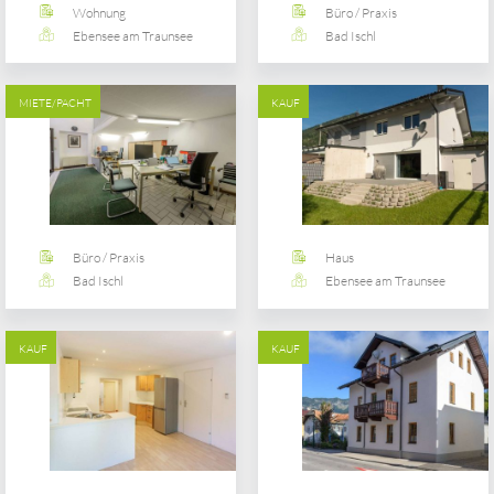
Wohnung
Büro / Praxis
Ebensee am Traunsee
Bad Ischl
MIETE/PACHT
KAUF
Büro / Praxis
Haus
Bad Ischl
Ebensee am Traunsee
KAUF
KAUF