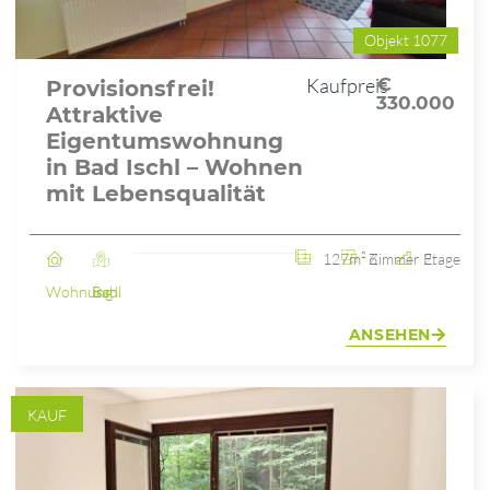
Objekt 1077
Kaufpreis
€
Provisionsfrei!
330.000
Attraktive
Eigentumswohnung
in Bad Ischl – Wohnen
mit Lebensqualität
127m²
6 Zimmer
2. Etage
Wohnung
Bad Ischl
ANSEHEN
KAUF