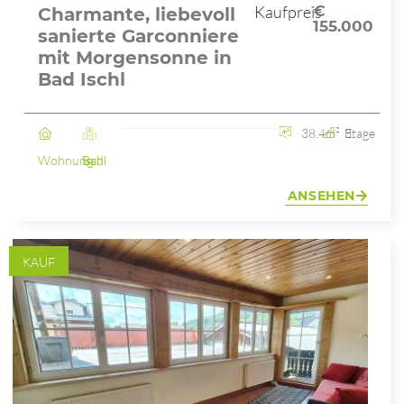
Kaufpreis
€
Charmante, liebevoll
155.000
sanierte Garconniere
mit Morgensonne in
Bad Ischl
38.4m²
3. Etage
Wohnung
Bad Ischl
ANSEHEN
KAUF