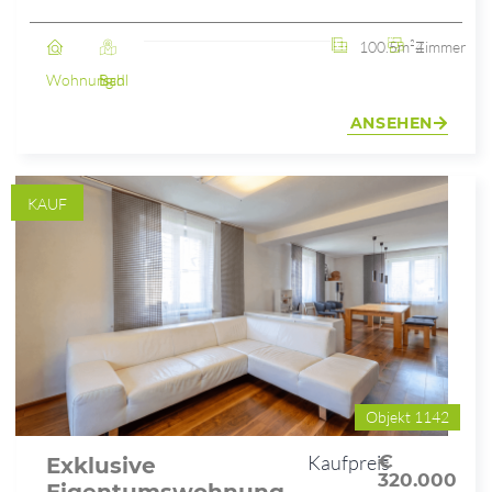
100.5m²
4 Zimmer
Wohnung
Bad Ischl
ANSEHEN
KAUF
Objekt 1142
Kaufpreis
€
Exklusive
320.000
Eigentumswohnung