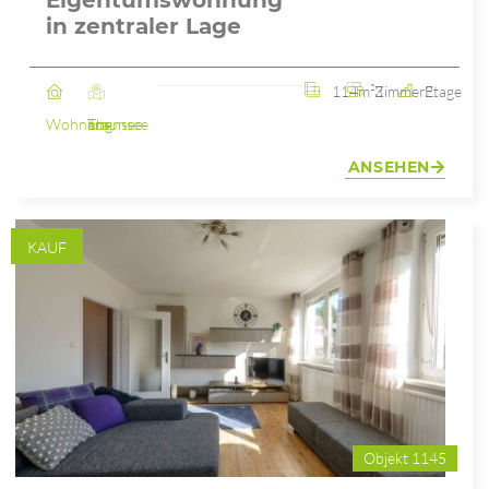
in zentraler Lage
114m²
3 Zimmer
2. Etage
Wohnung
Ebensee am Traunsee
ANSEHEN
KAUF
Objekt 1145