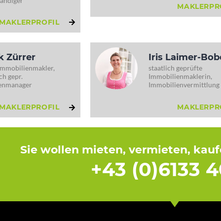
ändiger
MAKLERPR
MAKLERPROFIL
k Zürrer
Iris Laimer-Bo
Immobilienmakler,
staatlich geprüfte
h gepr.
Immobilienmaklerin,
enmanager
Immobilienvermittlung
MAKLERPROFIL
MAKLERPR
Sie wollen mieten, vermieten, kau
+43 (0)6133 4