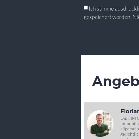
Ich stimme ausdrückl
gespeichert werden. Nä
Alternative:
Angeb
Floria
Dipl. IM 
Immobilie
allgemein
gerichtlic