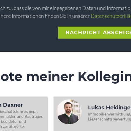
ich zu, dass die von mir eingegebenen Daten und Informati
here Informationen finden Sie in unserer
Datenschutzerklä
NACHRICHT ABSCHIC
ote meiner Kollegi
n Daxner
Lukas Heidinge
Geschäftsführer, gepr.
Immobilienvermittlung,
nmakler und Bauträger,
Liegenschaftsbewertun
 beeideter und
h zertifizierter