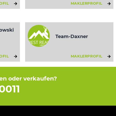
OFIL
MAKLERPROFIL
bowski
Team-Daxner
OFIL
MAKLERPROFIL
fen oder verkaufen?
0011