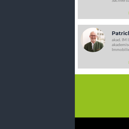
Sachverst
Patric
akad. IM 
akademisc
Immobili