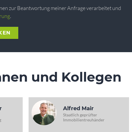
onen zur Beantwortung meiner Anfrage verarbeitet und
rung
.
KEN
nnen und Kollegen
r
Alfred Mair
Staatlich geprüfter
g
Immobilientreuhänder