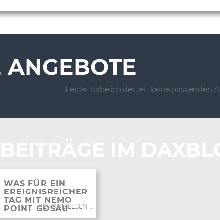
E ANGEBOTE
Leider habe ich derzeit keine passenden An
 BEITRÄGE IM DAXBL
WAS FÜR EIN
EREIGNISREICHER
TAG MIT NEMO
BEITRAG LESEN ...
POINT GOSAU