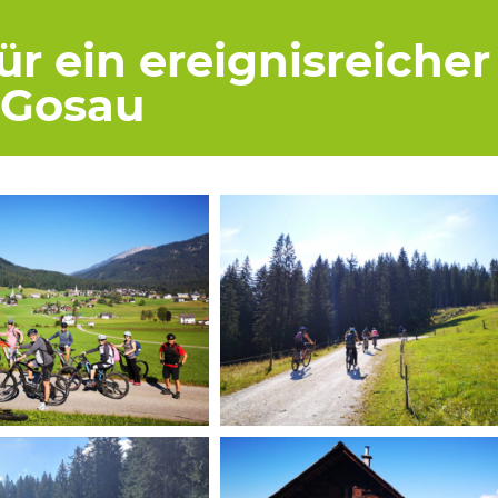
ür ein ereignisreiche
 Gosau