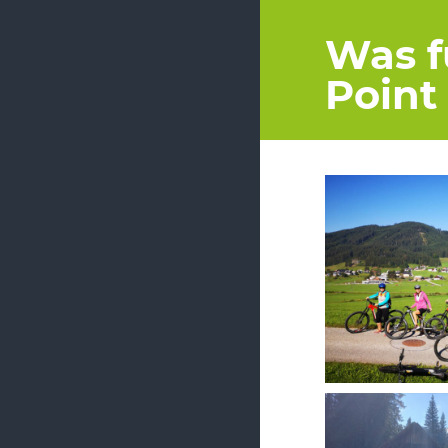
Was f
Point