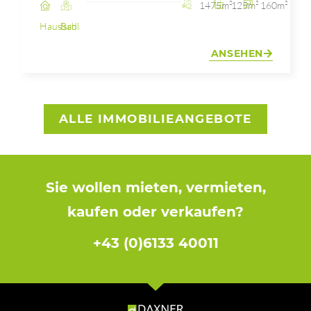
1475m²
125m²
160m²
Haus
Bad Ischl
ANSEHEN
ALLE IMMOBILIEANGEBOTE
Sie wollen mieten, vermieten,
kaufen oder verkaufen?
+43 (0)6133 40011