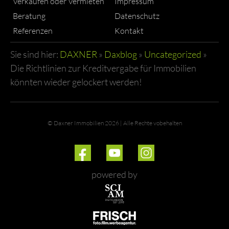
Verkaufen oder Vermieten
Impressum
Beratung
Datenschutz
Referenzen
Kontakt
Sie sind hier:
DAXNER
»
Daxblog
»
Uncategorized
»
Die Richtlinien zur Kreditvergabe für Immobilien
könnten wieder gelockert werden!
© Daxner Immobilien 2026 | Alle Rechte vobehalten
powered by