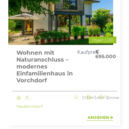
Objekt 1150
Kaufpreis
€
Wohnen mit
695.000
Naturanschluss –
modernes
Einfamilienhaus in
Vorchdorf
2931m²
145m²
5 Zimmer
Haus
Vorchdorf
ANSEHEN