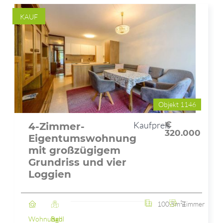
KAUF
Objekt 1146
Kaufpreis
€
4-Zimmer-
320.000
Eigentumswohnung
mit großzügigem
Grundriss und vier
Loggien
100.5m²
4 Zimmer
Wohnung
Bad Ischl