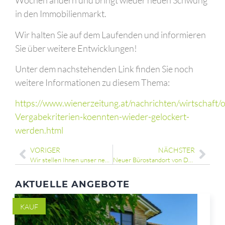
Wochen ändern und bringt wieder neuen Schwung
in den Immobilienmarkt.
Wir halten Sie auf dem Laufenden und informieren
Sie über weitere Entwicklungen!
Unter dem nachstehenden Link finden Sie noch
weitere Informationen zu diesem Thema:
https://www.wienerzeitung.at/nachrichten/wirtschaft/
Vergabekriterien-koennten-wieder-gelockert-
werden.html
VORIGER
NÄCHSTER
Wir stellen Ihnen unser neues Büro vor!
Neuer Bürostandort von Daxner Immobilien – Eröffnungsfeier
AKTUELLE ANGEBOTE
KAUF