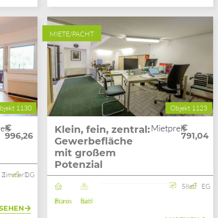
MIETE/PACHT
bjekt 1130
Objekt 1123
eis
€
Mietpreis
€
Klein, fein, zentral:
996,26
791,04
Gewerbefläche
mit großem
Potenzial
3 Zimmer
1. DG
58m²
EG
Büro / Praxis
Bad Ischl
SEHEN