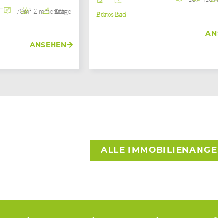
70m²
2 Zimmer
1. Etage / Kein Lift
Büro / Praxis
Bad Ischl
AN
ANSEHEN
ALLE IMMOBILIENANG