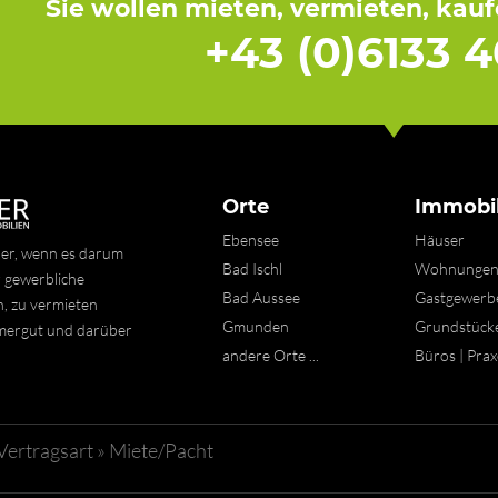
Sie wollen mieten, vermieten, kau
+43 (0)6133 4
Orte
Immobil
Ebensee
Häuser
ner, wenn es darum
Bad Ischl
Wohnunge
 gewerbliche
Bad Aussee
Gastgewerb
n, zu vermieten
Gmunden
Grundstück
mmergut und darüber
andere Orte ...
Büros | Pra
Vertragsart
»
Miete/Pacht