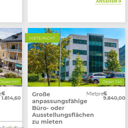
ANSEHEN
MIETE/PACHT
Objekt 969
Objekt 746
eis
€
Mietpreis
€
Große
1.814,60
9.840,00
anpassungsfähige
Büro- oder
Ausstellungsflächen
zu mieten
m²
5 Zimmer
2. Etage