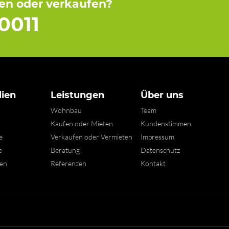
fen oder verkaufen?
0011
ien
Leistungen
Über uns
Wohnbau
Team
n
Kaufen oder Mieten
Kundenstimmen
e
Verkaufen oder Vermieten
Impressum
e
Beratung
Datenschutz
xen
Referenzen
Kontakt