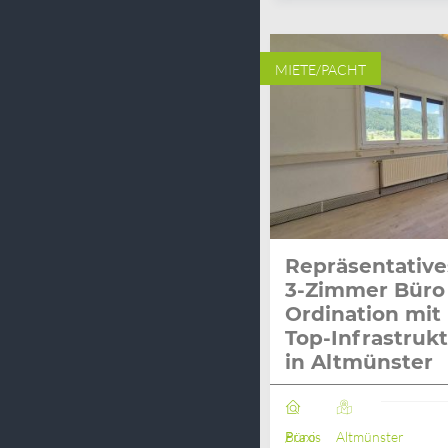
MIETE/PACHT
Repräsentative
3-Zimmer Büro 
Ordination mit
Top-Infrastruk
in Altmünster
Büro / Praxis
Altmünster