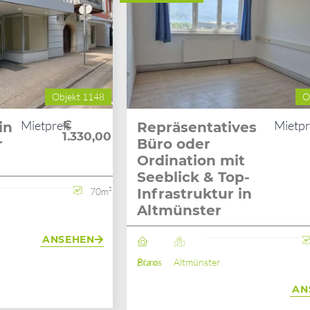
Objekt 1148
O
Mietpreis
€
Mietpr
in
Repräsentatives
1.330,00
r
Büro oder
Ordination mit
Seeblick & Top-
70m²
Infrastruktur in
Altmünster
ANSEHEN
Büro / Praxis
Altmünster
AN