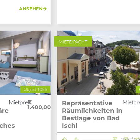
ANSEHEN
MIETE/PACHT
Objekt 1086
Mietpreis
€
Mietpr
Repräsentative
1.400,00
äre
Räumlichkeiten in
Bestlage von Bad
ches
Ischl
107m²
107