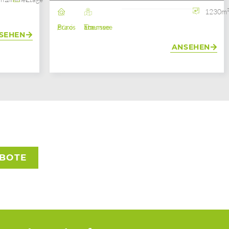
1230m
Büro / Praxis
Ebensee am Traunsee
SEHEN
ANSEHEN
EBOTE