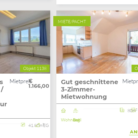
MIETE/PACHT
Objekt 1138
O
Mietpreis
€
Mietpr
s
Gut geschnittene
1.166,00
/
3-Zimmer-
Mietwohnung
tur
80m²
Wohnung
Bad Ischl
41.82m²
EG
AN