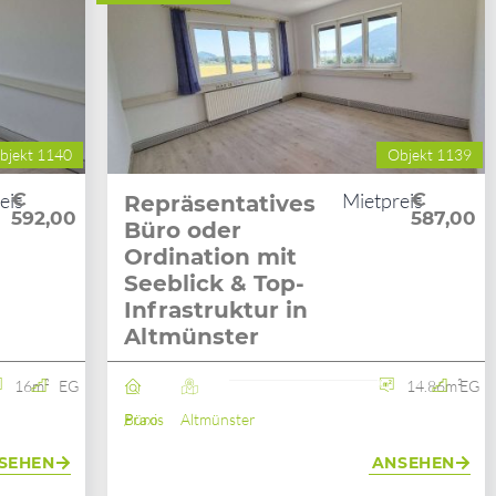
bjekt 1140
Objekt 1139
eis
€
Mietpreis
€
Repräsentatives
592,00
587,00
Büro oder
Ordination mit
Seeblick & Top-
Infrastruktur in
Altmünster
16m²
EG
14.86m²
EG
Büro / Praxis
Altmünster
SEHEN
ANSEHEN