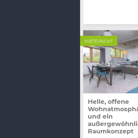
MIETE/PACHT
Helle, offene
Wohnatmosph
und ein
außergewöhnli
Raumkonzept