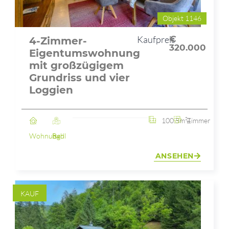
Objekt 1146
Kaufpreis
€
4-Zimmer-
320.000
Eigentumswohnung
mit großzügigem
Grundriss und vier
Loggien
100.5m²
4 Zimmer
Wohnung
Bad Ischl
ANSEHEN
KAUF