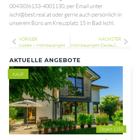
0043(0)6133-4001130, per Email unter
ischl@best.real.at oder gerne auch persönlich in
unserem Büro am Kreuzplatz 15 in Bad Ischl.
VORIGER
NÄCHSTER
Update – Wohnbauprojekt Daxbau27!
Wohnbauprojekt Daxbau27 – Vorankündigung 2. Bauabschnitt!
AKTUELLE ANGEBOTE
KAUF
Objekt 1150