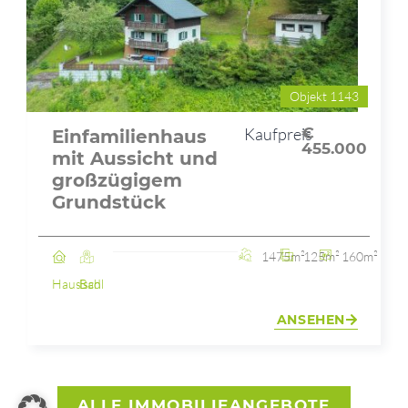
Objekt 1143
Kaufpreis
€
Einfamilienhaus
455.000
mit Aussicht und
großzügigem
Grundstück
1475m²
125m²
160m²
Haus
Bad Ischl
ANSEHEN
ALLE IMMOBILIEANGEBOTE