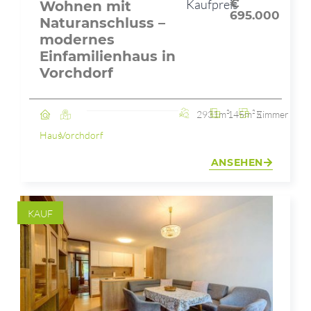
Kaufpreis
€
Wohnen mit
695.000
Naturanschluss –
modernes
Einfamilienhaus in
Vorchdorf
2931m²
145m²
5 Zimmer
Haus
Vorchdorf
ANSEHEN
KAUF