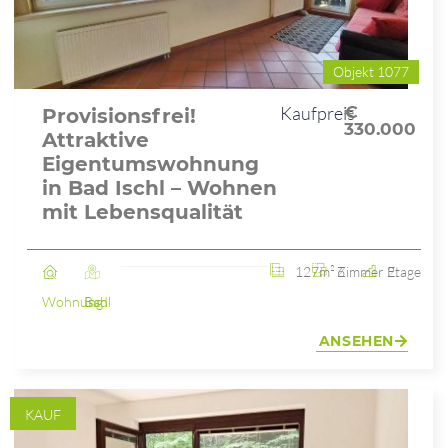
Objekt 1077
Kaufpreis
€
Provisionsfrei!
330.000
Attraktive
Eigentumswohnung
in Bad Ischl – Wohnen
mit Lebensqualität
127m²
6 Zimmer
2. Etage
Wohnung
Bad Ischl
ANSEHEN
KAUF