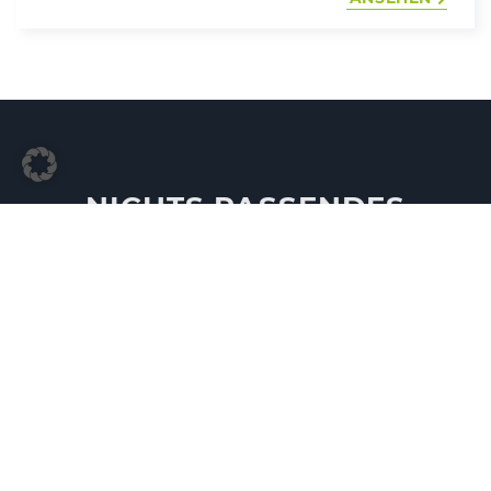
NICHTS PASSENDES
GEFUNDEN?
Senden Sie uns eine Beschreibung Ihrer
Wunschimmobilie und wir begeben uns für Sie
auf die Suche
SUCHANFRAGE STELLEN