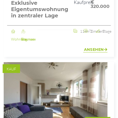
Kaufpreis
€
Exklusive
320.000
Eigentumswohnung
in zentraler Lage
114m²
3 Zimmer
2. Etage
Wohnung
Ebensee am Traunsee
ANSEHEN
KAUF