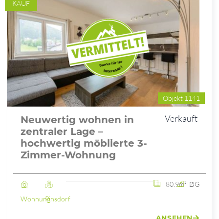
KAUF
Objekt 1141
Verkauft
Neuwertig wohnen in
zentraler Lage –
hochwertig möblierte 3-
Zimmer-Wohnung
80.9m²
2. DG
Wohnung
Pinsdorf
ANSEHEN