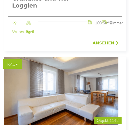
Loggien
100.5m²
4 Zimmer
Wohnung
Bad Ischl
ANSEHEN
KAUF
Objekt 1142