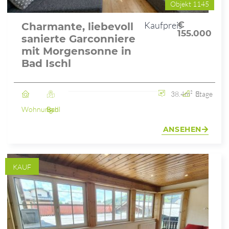
Objekt 1145
Kaufpreis
€
Charmante, liebevoll
155.000
sanierte Garconniere
mit Morgensonne in
Bad Ischl
38.4m²
3. Etage
Wohnung
Bad Ischl
ANSEHEN
KAUF