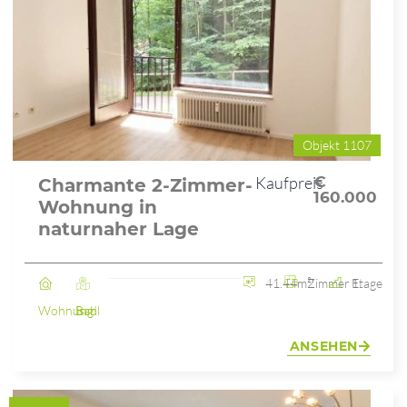
Objekt 1107
Kaufpreis
€
Charmante 2-Zimmer-
160.000
Wohnung in
naturnaher Lage
41.44m²
2 Zimmer
1. Etage
Wohnung
Bad Ischl
ANSEHEN