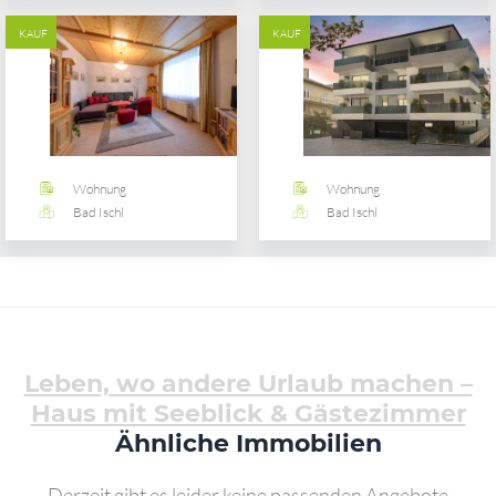
KAUF
KAUF
Wohnung
Wohnung
Bad Ischl
Bad Ischl
Leben, wo andere Urlaub machen –
Haus mit Seeblick & Gästezimmer
Ähnliche Immobilien
Derzeit gibt es leider keine passenden Angebote