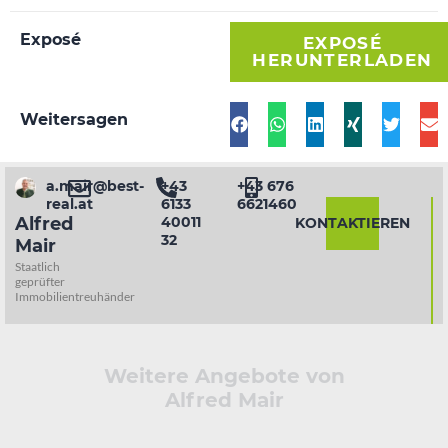
Exposé
EXPOSÉ
HERUNTERLADEN
Weitersagen
a.mair@best-
+43
+43 676
real.at
6133
6621460
40011
Alfred
KONTAKTIEREN
32
Mair
Staatlich
geprüfter
Immobilientreuhänder
Weitere Angebote von
Alfred Mair