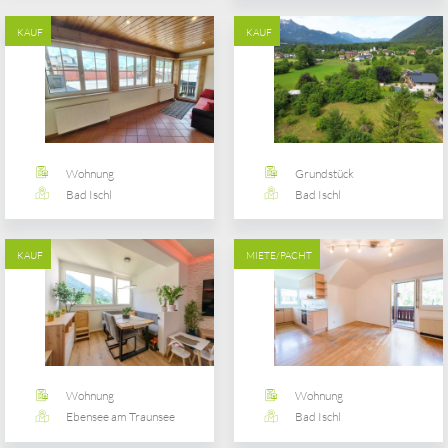
KAUF
KAUF
Wohnung
Grundstück
Bad Ischl
Bad Ischl
KAUF
MIETE/PACHT
Wohnung
Wohnung
Ebensee am Traunsee
Bad Ischl