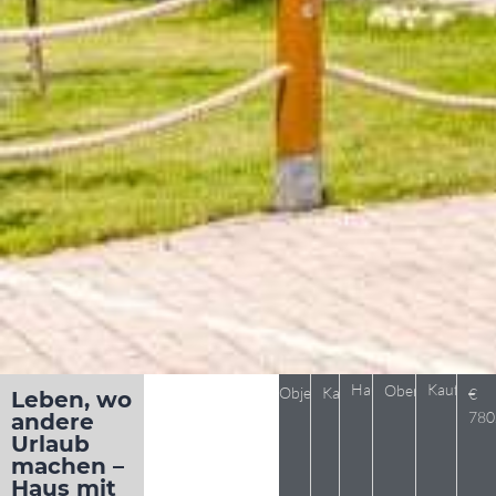
Haus
Kaufpreis
Obertraun
Objekt 1100
Kauf
€
Leben, wo
780
andere
Urlaub
machen –
Haus mit