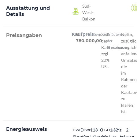
Süd-
Ausstattung und
West-
Details
Balkon
Kaufpreis:
€
3%
Netto,
Provision:
Erläuterung
Preisangaben
780.000,00
des
zuzüglic
der
Kaufpreises
möglich
Preisangaben:
zzgl.
anfalle
20%
Umsatzs
USt.
die
im
Rahmen
der
Kaufabw
zu
klären
ist.
Energieausweis
D
113
C
1.32
2.
HWB-
HWB-
FGEE-
FGEE-
Gültig
Februar
Klasse:
Wert:
Klasse
Wert
bis: