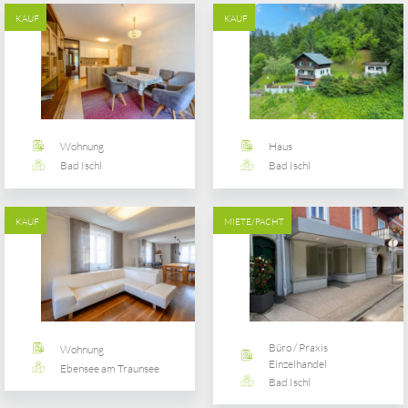
KAUF
KAUF
Wohnung
Haus
Bad Ischl
Bad Ischl
KAUF
MIETE/PACHT
Büro / Praxis
Wohnung
Einzelhandel
Ebensee am Traunsee
Bad Ischl