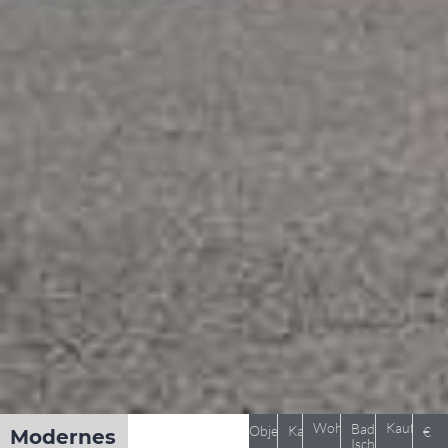
Wohnung
Kaufpreis
Bad
Objekt 1116
Kauf
€
Modernes
Ischl