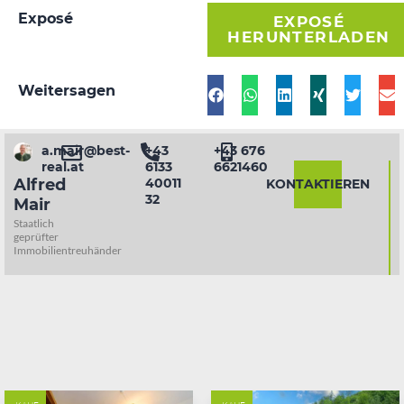
Exposé
EXPOSÉ
HERUNTERLADEN
Weitersagen
a.mair@best-
+43
+43 676
real.at
6133
6621460
40011
Alfred
KONTAKTIEREN
32
Mair
Staatlich
geprüfter
Immobilientreuhänder