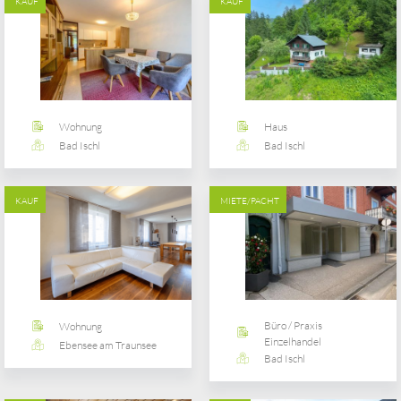
KAUF
KAUF
Wohnung
Haus
Bad Ischl
Bad Ischl
KAUF
MIETE/PACHT
Büro / Praxis
Wohnung
Einzelhandel
Ebensee am Traunsee
Bad Ischl