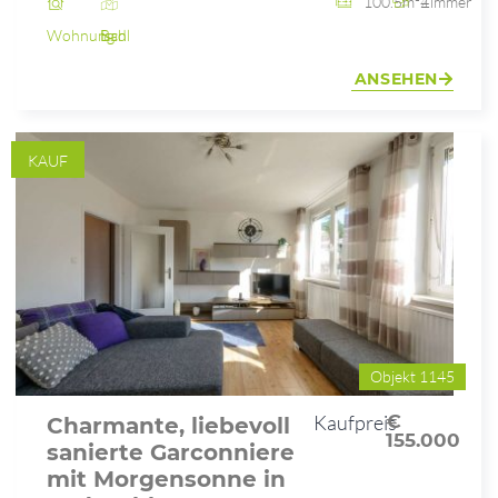
100.5m²
4 Zimmer
Wohnung
Bad Ischl
ANSEHEN
KAUF
Objekt 1145
Kaufpreis
€
Charmante, liebevoll
155.000
sanierte Garconniere
mit Morgensonne in