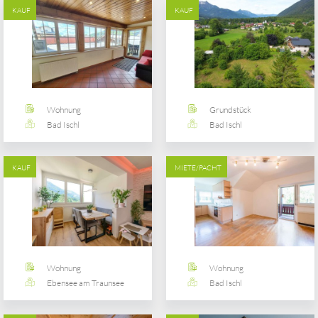
KAUF
KAUF
Wohnung
Grundstück
Bad Ischl
Bad Ischl
KAUF
MIETE/PACHT
Wohnung
Wohnung
Ebensee am Traunsee
Bad Ischl