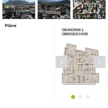
Pläne
GRUNDRISS 1.
PARKDECK
KELLERGESCHOSS
OBERGESCHOSS