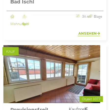
Bad Ischl
38.4m²
3. Etage
Wohnung
Bad Ischl
ANSEHEN
KAUF
Objekt 1077
Kaufpreis
€
Provisionsfrei!