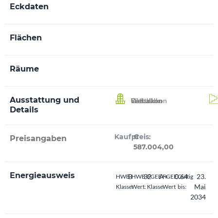
Eckdaten
Flächen
Räume
Ausstattung und
Südbalkon
Ostbalkon
Westbalkon
Details
Kaufpreis:
€
Preisangaben
587.004,00
Energieausweis
B
32
A+
0.64
23.
HWB-
HWB-
FGEE-
FGEE-
Gültig
Mai
Klasse:
Wert:
Klasse
Wert
bis:
2034