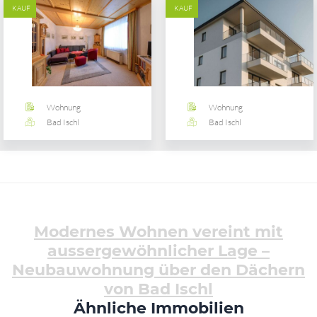
KAUF
KAUF
Wohnung
Wohnung
Bad Ischl
Bad Ischl
Modernes Wohnen vereint mit
aussergewöhnlicher Lage –
Neubauwohnung über den Dächern
von Bad Ischl
Ähnliche Immobilien