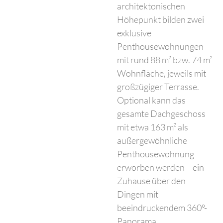
architektonischen
Höhepunkt bilden zwei
exklusive
Penthousewohnungen
mit rund 88 m² bzw. 74 m²
Wohnfläche, jeweils mit
großzügiger Terrasse.
Optional kann das
gesamte Dachgeschoss
mit etwa 163 m² als
außergewöhnliche
Penthousewohnung
erworben werden – ein
Zuhause über den
Dingen mit
beeindruckendem 360°-
Panorama.