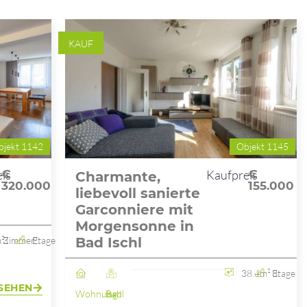
KAUF
bjekt 1142
Objekt 1145
is
€
Kaufpreis
€
Charmante,
320.000
155.000
liebevoll sanierte
Garconniere mit
Morgensonne in
²
3 Zimmer
2. Etage
Bad Ischl
38.4m²
3. Etage
SEHEN
Wohnung
Bad Ischl