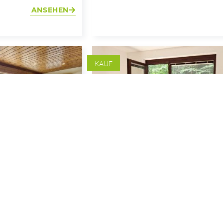
ANSEHEN
KAUF
Objekt 1077
O
Kaufpreis
€
Kaufpre
Charmante 2-
330.000
Zimmer-
hnung
Wohnung in
naturnaher Lage
t
41.44