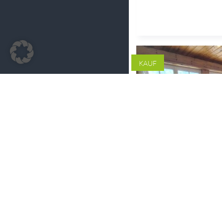
KAUF
Provisionsfrei!
Attraktive
Eigentumswo
in Bad Ischl –
Wohnen mit
Lebensqualitä