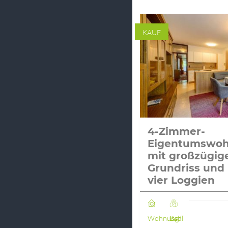
KAUF
4-Zimmer-
Eigentumswo
mit großzügi
Grundriss und
vier Loggien
Wohnung
Bad Ischl