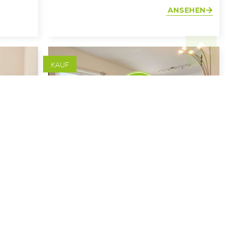
ANSEHEN
KAUF
bjekt 1107
Objekt 1141
is
€
Verkauft
Neuwertig wohnen in
160.000
zentraler Lage –
hochwertig möblierte
3-Zimmer-Wohnung
m²
2 Zimmer
1. Etage
80.9m²
2. DG