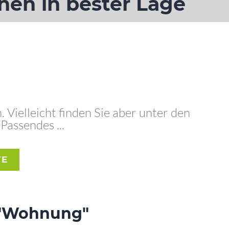
nen in bester Lage
 Vielleicht finden Sie aber unter den
assendes ...
TE
e "Wohnung"