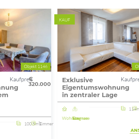
KAUF
Objekt 1146
O
Kaufpreis
€
Kaufpre
Exklusive
320.000
hnung
Eigentumswohnung
gem
in zentraler Lage
114m
Wohnung
Ebensee am Traunsee
100.5m²
4 Zimmer
AN